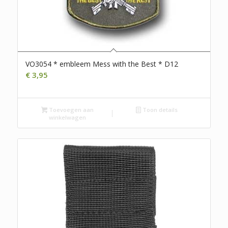
VO3054 * embleem Mess with the Best * D12
€
3,95
Toevoegen aan
Toon details
winkelwagen