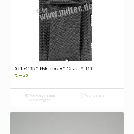
ST15443B * Nylon tasje * 13 cm. * B13
€
4,25
Toevoegen aan
Toon details
winkelwagen