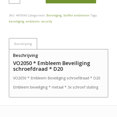
SKU:
441004S
Categorieën:
Beveiliging
,
Stoffen emblemen
Tags:
beveiliging
,
embleem
,
security
Beschrijving
Beschrijving
VO2050 * Embleem Beveiliging
schroefdraad * D20
VO2050 * Embleem Beveiliging schroefdraad * D20
Embleem beveiliging * metaal * 3x schroef sluiting