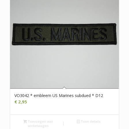
VO3042 * embleem US Marines subdued * D12
€
2,95
Toevoegen aan
Toon details
winkelwagen