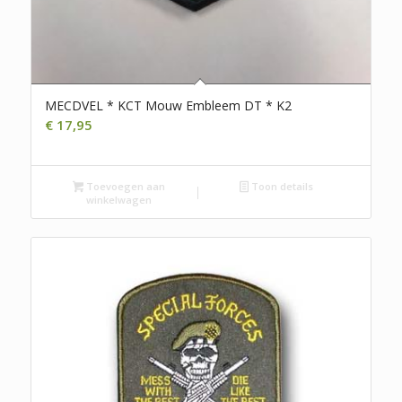
MECDVEL * KCT Mouw Embleem DT * K2
€
17,95
Toevoegen aan
Toon details
winkelwagen