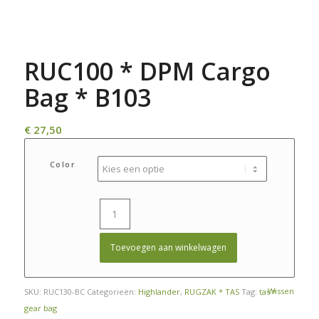
RUC100 * DPM Cargo
Bag * B103
€
27,50
Color
Toevoegen aan winkelwagen
Wissen
SKU:
RUC130-BC
Categorieën:
Highlander
,
RUGZAK * TAS
Tag:
tas *
gear bag