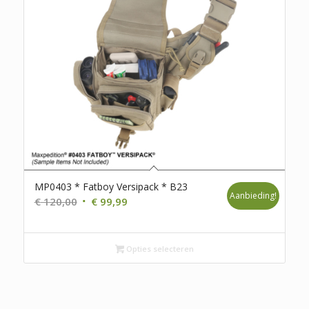
MP0403 * Fatboy Versipack * B23
Aanbieding!
Oorspronkelijke
Huidige
€
120,00
€
99,99
prijs
prijs
was:
is:
€ 120,00.
Opties selecteren
€ 99,99.