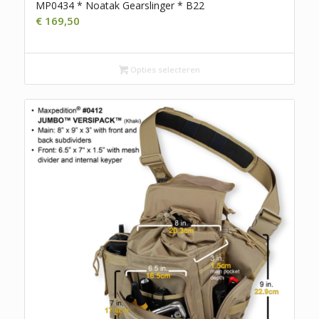
MP0434 * Noatak Gearslinger * B22
€
169,50
Opties selecteren