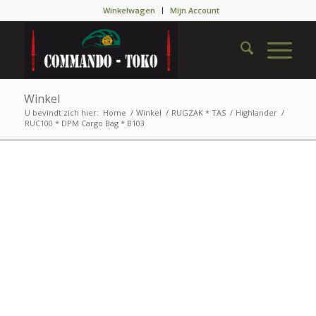
Winkelwagen
Mijn Account
Winkel
U bevindt zich hier:
Home
/
Winkel
/
RUGZAK * TAS
/
Highlander
/
RUC100 * DPM Cargo Bag * B103