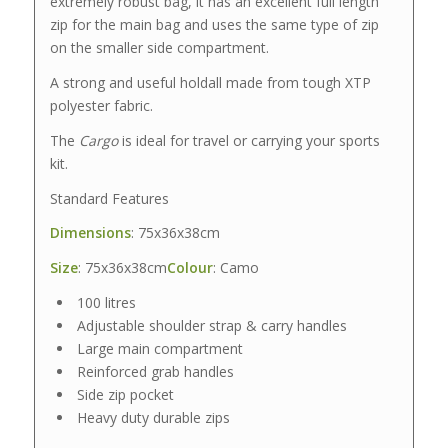
extremely robust bag, it has an excellent full length
zip for the main bag and uses the same type of zip
on the smaller side compartment.
A strong and useful holdall made from tough XTP
polyester fabric.
The
Cargo
is ideal for travel or carrying your sports
kit.
Standard Features
Dimensions
: 75x36x38cm
Size
: 75x36x38cm
Colour
: Camo
100 litres
Adjustable shoulder strap & carry handles
Large main compartment
Reinforced grab handles
Side zip pocket
Heavy duty durable zips