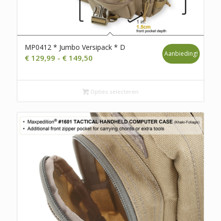
MP0412 * Jumbo Versipack * D
Aanbieding!
Prijsklasse:
€
129,99
-
€
149,50
€ 129,99
tot
Opties selecteren
€ 149,50