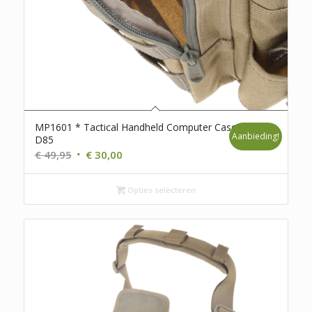
MP1601 * Tactical Handheld Computer Case *
Aanbieding!
D85
Oorspronkelijke
Huidige
€
49,95
€
30,00
prijs
prijs
was:
is:
Opties selecteren
€ 49,95.
€ 30,00.