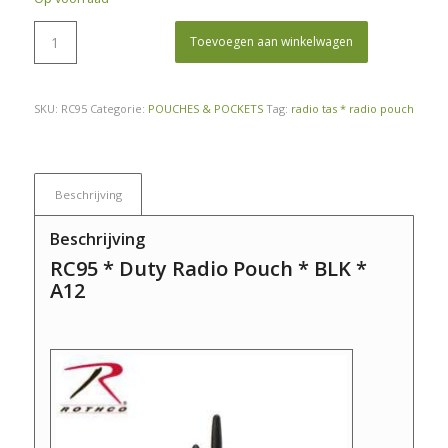
was:
is:
€ 17,50.
€ 14,50.
Toevoegen aan winkelwagen
SKU:
RC95
Categorie:
POUCHES & POCKETS
Tag:
radio tas * radio pouch
Beschrijving
Beschrijving
RC95 * Duty Radio Pouch * BLK *
A12