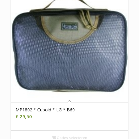
MP1802 * Cuboid * LG * B69
€
29,50
Opties selecteren