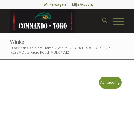
Winkelwagen
Mijn Account
Winkel
U bevindt zich hier:
Home
/
Winkel
/
POUCHES & POCKETS
/
RC95 * Duty Radio Pouch * BLK * A12
Aanbieding!