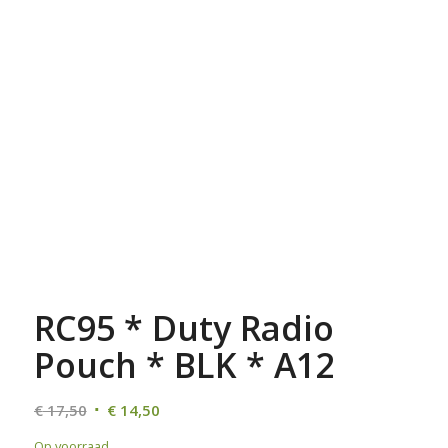
RC95 * Duty Radio
Pouch * BLK * A12
Oorspronkelijke
Huidige
€
17,50
€
14,50
prijs
prijs
Op voorraad