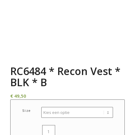
RC6484 * Recon Vest *
BLK * B
€
49,50
Size