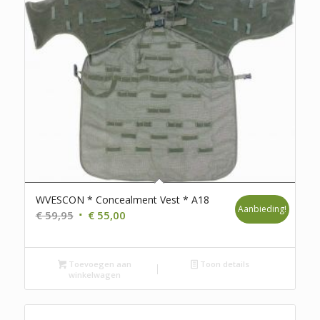
WVESCON * Concealment Vest * A18
Aanbieding!
Oorspronkelijke
Huidige
€
59,95
€
55,00
prijs
prijs
was:
is:
Toevoegen aan
€ 59,95.
€ 55,00.
Toon details
winkelwagen