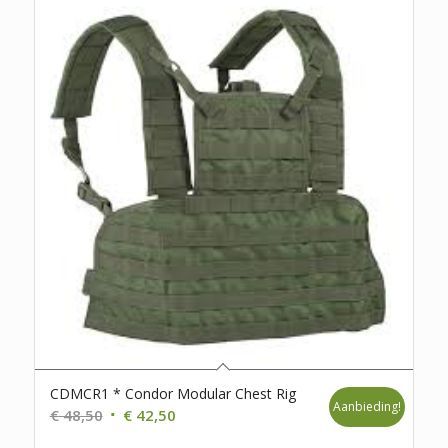
CDMCR1 * Condor Modular Chest Rig
Aanbieding!
Oorspronkelijke
Huidige
€
48,50
€
42,50
prijs
prijs