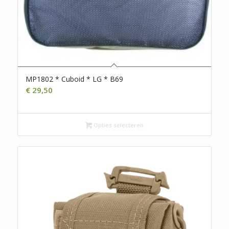
MP1802 * Cuboid * LG * B69
€
29,50
Opties selecteren