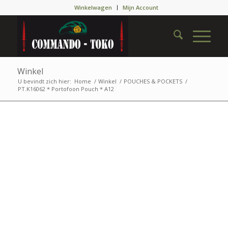
Winkelwagen
Mijn Account
Winkel
U bevindt zich hier:
Home
/
Winkel
/
POUCHES & POCKETS
/
PT.K16062 * Portofoon Pouch * A12