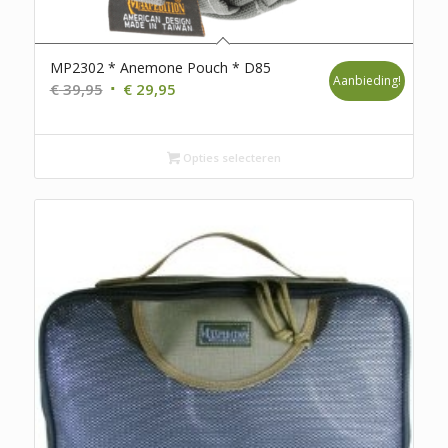
MP2302 * Anemone Pouch * D85
Aanbieding!
Oorspronkelijke
Huidige
€
39,95
€
29,95
prijs
prijs
was:
is:
€ 39,95.
€ 29,95.
Opties selecteren