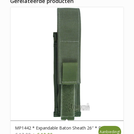
Gerelateerde producten
MP1442 * Expandable Baton Sheath 26″ * D111
Aanbieding!
Oorspronkelijke
Huidige