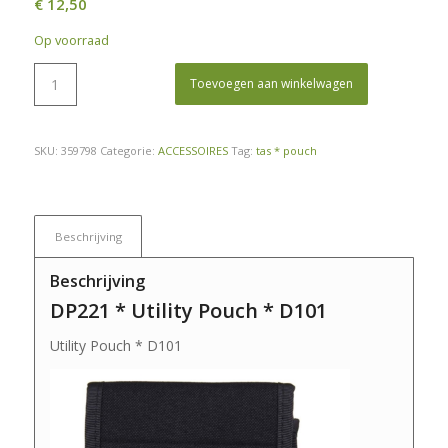
€
12,50
Op voorraad
Toevoegen aan winkelwagen
SKU:
359798
Categorie:
ACCESSOIRES
Tag:
tas * pouch
Beschrijving
Beschrijving
DP221 * Utility Pouch * D101
Utility Pouch * D101