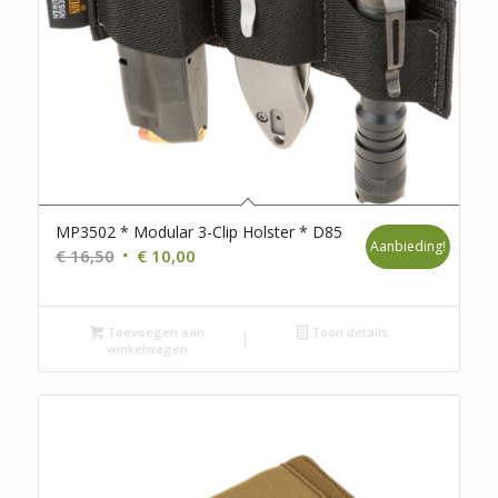
MP3502 * Modular 3-Clip Holster * D85
Aanbieding!
Oorspronkelijke
Huidige
€
16,50
€
10,00
prijs
prijs
was:
is:
Toevoegen aan
€ 16,50.
€ 10,00.
Toon details
winkelwagen