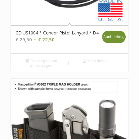
CD.US1004 * Condor Pistol Lanyard * D4
Aanbieding!
Oorspronkelijke
Huidige
€
29,50
€
22,50
prijs
prijs
was:
is:
Toevoegen aan
€ 29,50.
€ 22,50.
Toon details
winkelwagen