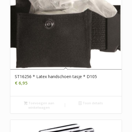
ST16256 * Latex handschoen tasje * D105
€
6,95
Toevoegen aan
Toon details
winkelwagen