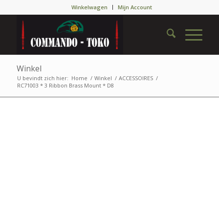
Winkelwagen
Mijn Account
Winkel
U bevindt zich hier:
Home
/
Winkel
/
ACCESSOIRES
/
RC71003 * 3 Ribbon Brass Mount * D8