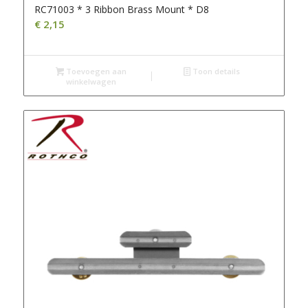
RC71003 * 3 Ribbon Brass Mount * D8
€
2,15
Toevoegen aan
Toon details
winkelwagen