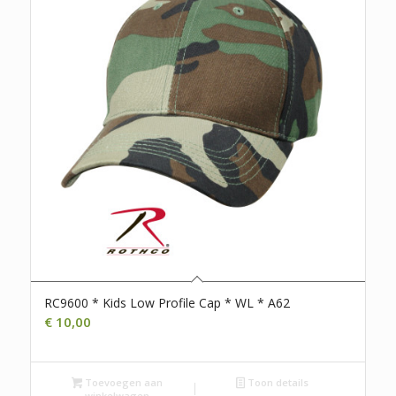
RC9600 * Kids Low Profile Cap * WL * A62
€
10,00
Toevoegen aan
Toon details
winkelwagen