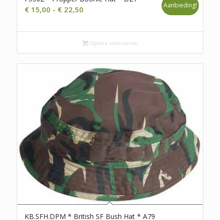
Aanbieding!
Prijsklasse:
€
15,00
-
€
22,50
€ 15,00
tot
€ 22,50
Opties selecteren
KB.SFH.DPM * British SF Bush Hat * A79