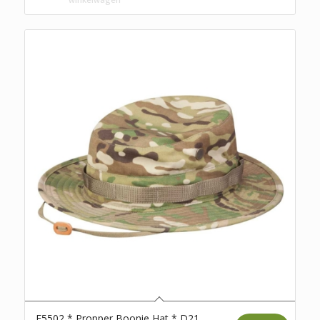
F5502 * Propper Boonie Hat * D21