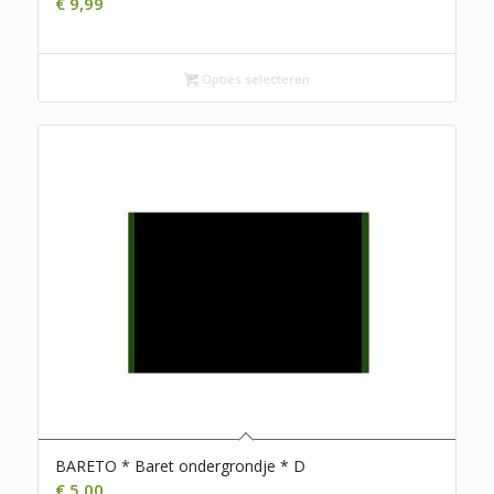
€
9,99
Opties selecteren
BARETO * Baret ondergrondje * D
€
5,00