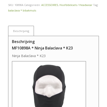
SKU:
10898A
Categorieën:
ACCESSOIRES
,
Hoofddeksels / Headwear
Tag:
balaclava * bibakmuts
Beschrijving
Beschrijving
MF10898A * Ninja Balaclava * K23
Ninja Balaclava * K23