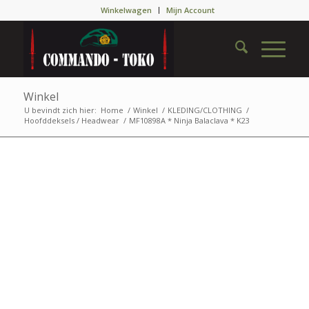
Winkelwagen
Mijn Account
Winkel
U bevindt zich hier:
Home
/
Winkel
/
KLEDING/CLOTHING
/
Hoofddeksels / Headwear
/
MF10898A * Ninja Balaclava * K23