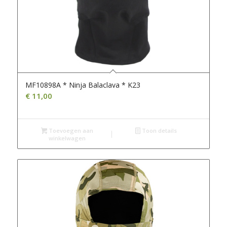
MF10898A * Ninja Balaclava * K23
€
11,00
Toevoegen aan
Toon details
winkelwagen