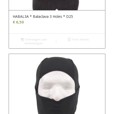
HABAL3A * Balaclava 3 Holes * D25
€
6,50
Toevoegen aan
Toon details
winkelwagen