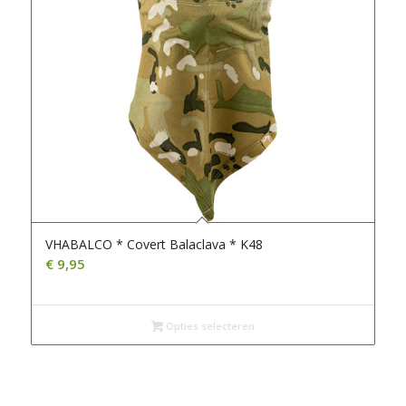
VHABALCO * Covert Balaclava * K48
€
9,95
Opties selecteren