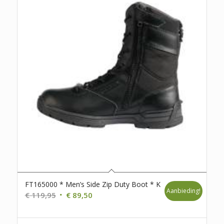
FT165000 * Men’s Side Zip Duty Boot * K
Aanbieding!
Oorspronkelijke
Huidige
€
119,95
€
89,50
prijs
prijs
was:
is: