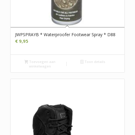
JWPSPRAYB * Waterproofer Footwear Spray * D88
€
9,95
Toevoegen aan
Toon details
winkelwagen