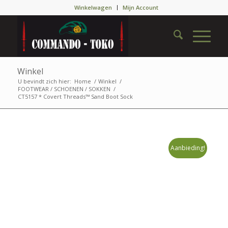
Winkelwagen
Mijn Account
Winkel
U bevindt zich hier:
Home
/
Winkel
/
FOOTWEAR / SCHOENEN / SOKKEN
/
CT5157 * Covert Threads™ Sand Boot Sock
Aanbieding!