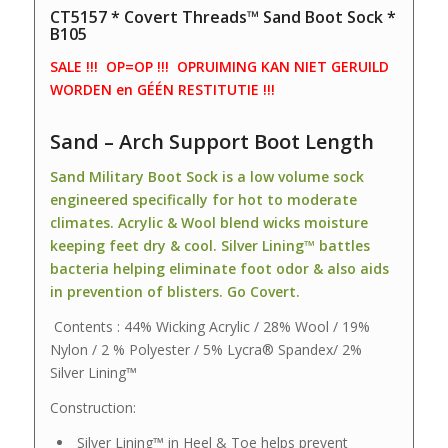
CT5157 * Covert Threads™ Sand Boot Sock *
B105
SALE !!! OP=OP !!! OPRUIMING KAN NIET GERUILD
WORDEN en GÉÉN RESTITUTIE !!!
Sand – Arch Support Boot Length
Sand Military Boot Sock is a low volume sock
engineered specifically for hot to moderate
climates. Acrylic & Wool blend wicks moisture
keeping feet dry & cool. Silver Lining™ battles
bacteria helping eliminate foot odor & also aids
in prevention of blisters. Go Covert.
Contents : 44% Wicking Acrylic / 28% Wool / 19%
Nylon / 2 % Polyester / 5% Lycra® Spandex/ 2%
Silver Lining™
Construction:
Silver Lining™ in Heel & Toe helps prevent