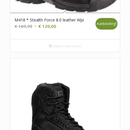
M418 * Stealth Force 8.0 leather Wpi
Aanbieding!
Oorspronkelijke
Huidige
€
169,95
€
120,00
prijs
prijs
was:
is:
€ 169,95.
Opties selecteren
€ 120,00.