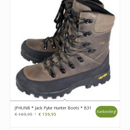
JPHUNB * Jack Pyke Hunter Boots * B31
Aanbieding!
Oorspronkelijke
Huidige
€
169,95
€
159,95
prijs
prijs
was:
is: