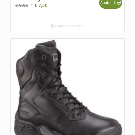
Aanbieding!
Oorspronkelijke
Huidige
€
9,95
€
7,50
prijs
prijs
was:
is:
€ 9,95.
€ 7,50.
Opties selecteren