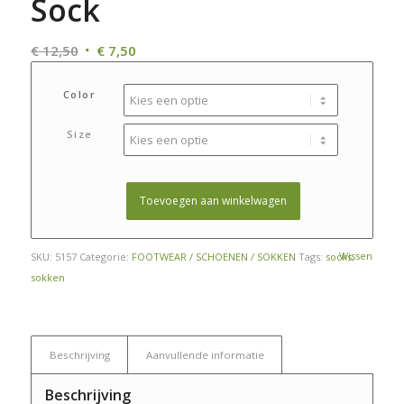
Sock
Oorspronkelijke
Huidige
€
12,50
€
7,50
prijs
prijs
was:
is:
Color
€ 12,50.
€ 7,50.
Size
Toevoegen aan winkelwagen
Wissen
SKU:
5157
Categorie:
FOOTWEAR / SCHOENEN / SOKKEN
Tags:
socks
,
sokken
Beschrijving
Aanvullende informatie
Beschrijving