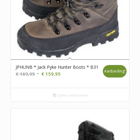
JPHUNB * Jack Pyke Hunter Boots * B31
Aanbieding!
Oorspronkelijke
Huidige
€
169,95
€
159,95
prijs
prijs
was:
is:
€ 169,95.
Opties selecteren
€ 159,95.