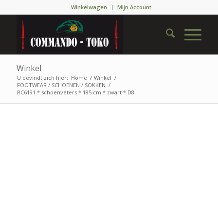
Winkelwagen
Mijn Account
Winkel
U bevindt zich hier:
Home
/
Winkel
/
FOOTWEAR / SCHOENEN / SOKKEN
/
RC6191 * schoenveters * 185 cm * zwart * D8