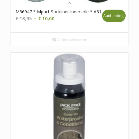
M56947 * Mpact Sockliner Innersole * A31
Aanbieding!
Oorspronkelijke
Huidige
€
13,95
€
10,00
prijs
prijs
was:
is:
€ 13,95.
€ 10,00.
Opties selecteren