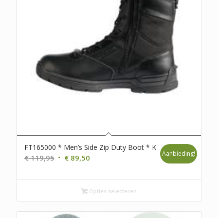
FT165000 * Men’s Side Zip Duty Boot * K
Aanbieding!
Oorspronkelijke
Huidige
€
119,95
€
89,50
prijs
prijs
was:
is:
€ 119,95.
Opties selecteren
€ 89,50.