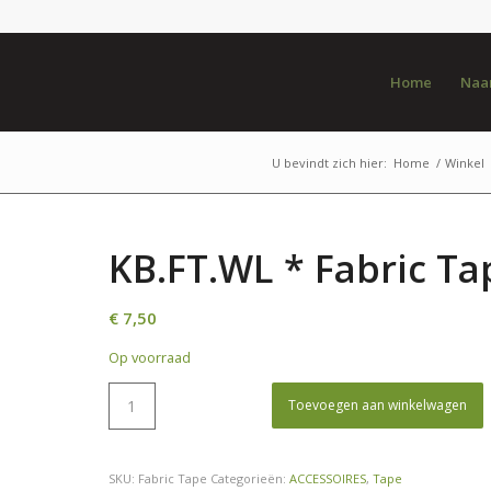
Home
Naar
U bevindt zich hier:
Home
/
Winkel
KB.FT.WL * Fabric Ta
€
7,50
Op voorraad
Toevoegen aan winkelwagen
SKU:
Fabric Tape
Categorieën:
ACCESSOIRES
,
Tape