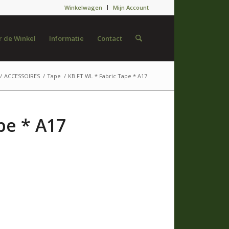
Winkelwagen
Mijn Account
 de Winkel
Informatie
Contact
/
ACCESSOIRES
/
Tape
/
KB.FT.WL * Fabric Tape * A17
pe * A17