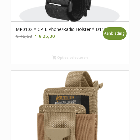
MP0102 * CP-L Phone/Radio Holster * D111
Aanbieding!
Oorspronkelijke
Huidige
€
46,50
€
25,00
prijs
prijs
was:
is:
€ 46,50.
€ 25,00.
Opties selecteren