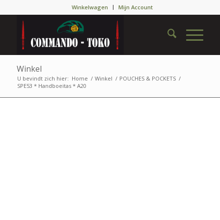
Winkelwagen
Mijn Account
Winkel
U bevindt zich hier:
Home
/
Winkel
/
POUCHES & POCKETS
/
SPE53 * Handboeitas * A20