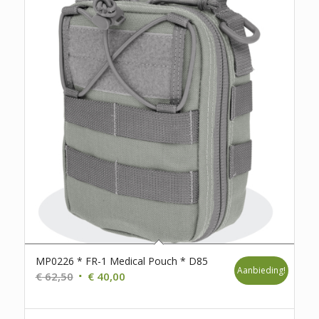
MP0226 * FR-1 Medical Pouch * D85
Aanbieding!
Oorspronkelijke
Huidige
€
62,50
€
40,00
prijs
prijs
was:
is: