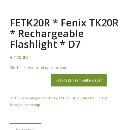
FETK20R * Fenix TK20R
* Rechargeable
Flashlight * D7
€
125,00
Slechts 1 resterend op voorraad
Toevoegen aan winkelwagen
SKU:
TK20R
Categorieën:
Fenix
,
FLASHLIGHTS, ZAKLAMPEN
Tag:
flashlight * zaklamp
Beschrijving