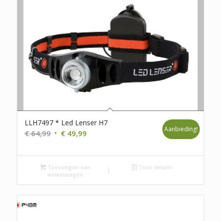
LLH7497 * Led Lenser H7
Aanbieding!
Oorspronkelijke
Huidige
€
64,99
€
49,99
prijs
prijs
was:
is:
Toevoegen aan
€ 64,99.
€ 49,99.
Toon details
winkelwagen