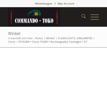
Winkelwagen
Mijn Account
Winkel
U bevindt zich hier:
Home
/
Winkel
/
FLASHLIGHTS, ZAKLAMPEN
/
Fenix
/
FETK20R * Fenix TK20R * Rechargeable Flashlight * D7