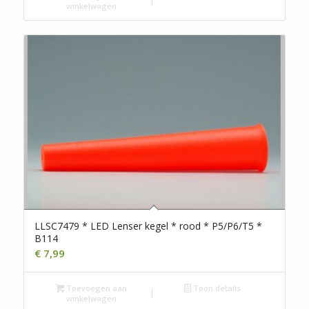
winkelwagen
LLSC7479 * LED Lenser kegel * rood * P5/P6/T5 *
B114
€
7,99
Toevoegen aan
Toon details
winkelwagen