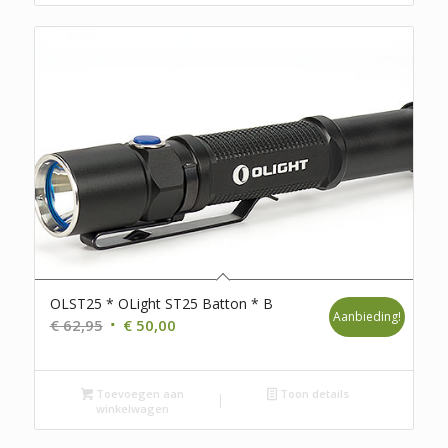
OLST25 * OLight ST25 Batton * B
Aanbieding!
Oorspronkelijke
Huidige
€
62,95
€
50,00
prijs
prijs
was:
is:
Toevoegen aan
€ 62,95.
€ 50,00.
Toon details
winkelwagen