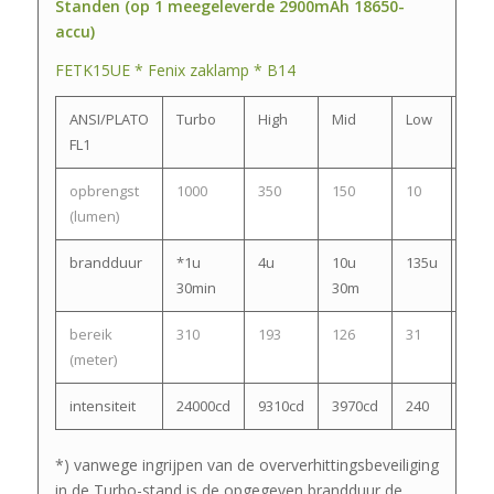
Standen (op 1 meegeleverde 2900mAh 18650-
accu)
FETK15UE * Fenix zaklamp * B14
ANSI/PLATO
Turbo
High
Mid
Low
Str
FL1
opbrengst
1000
350
150
10
100
(lumen)
brandduur
*1u
4u
10u
135u
/
30min
30m
bereik
310
193
126
31
/
(meter)
intensiteit
24000cd
9310cd
3970cd
240
/
*) vanwege ingrijpen van de oververhittingsbeveiliging
in de Turbo-stand is de opgegeven brandduur de