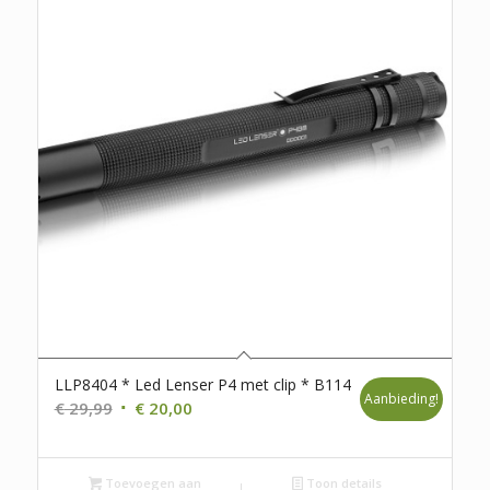
LLP8404 * Led Lenser P4 met clip * B114
Aanbieding!
Oorspronkelijke
Huidige
€
29,99
€
20,00
prijs
prijs
was:
is:
Toevoegen aan
€ 29,99.
€ 20,00.
Toon details