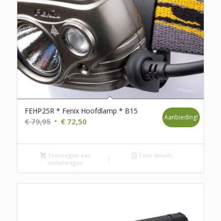
FEHP25R * Fenix Hoofdlamp * B15
Aanbieding!
Oorspronkelijke
Huidige
€
79,95
€
72,50
prijs
prijs
was:
is:
Toevoegen aan
€ 79,95.
€ 72,50.
Toon details
winkelwagen