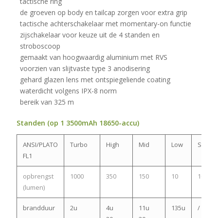
tactische ring
de groeven op body en tailcap zorgen voor extra grip
tactische achterschakelaar met momentary-on functie
zijschakelaar voor keuze uit de 4 standen en
stroboscoop
gemaakt van hoogwaardig aluminium met RVS
voorzien van slijtvaste type 3 anodisering
gehard glazen lens met ontspiegeliende coating
waterdicht volgens IPX-8 norm
bereik van 325 m
Standen (op 1 3500mAh 18650-accu)
ANSI/PLATO
Turbo
High
Mid
Low
Strobe
FL1
opbrengst
1000
350
150
10
1000
(lumen)
brandduur
2u
4u
11u
135u
/