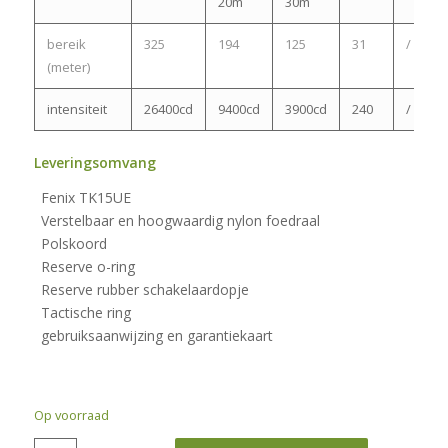
20m
30m
bereik
325
194
125
31
/
(meter)
intensiteit
26400cd
9400cd
3900cd
240
/
Leveringsomvang
Fenix TK15UE
Verstelbaar en hoogwaardig nylon foedraal
Polskoord
Reserve o-ring
Reserve rubber schakelaardopje
Tactische ring
gebruiksaanwijzing en garantiekaart
Op voorraad