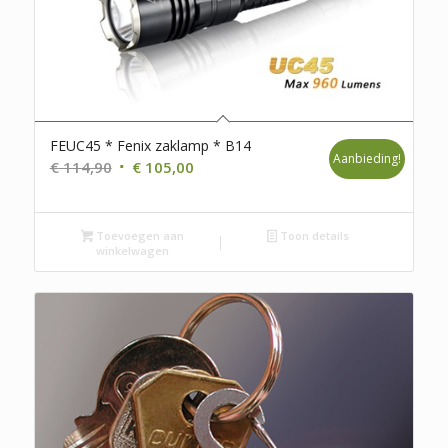
FEUC45 * Fenix zaklamp * B14
Aanbieding!
Oorspronkelijke
Huidige
€
114,90
€
105,00
prijs
prijs
was:
is:
Toevoegen aan
€ 114,90.
€ 105,00.
Toon details
winkelwagen