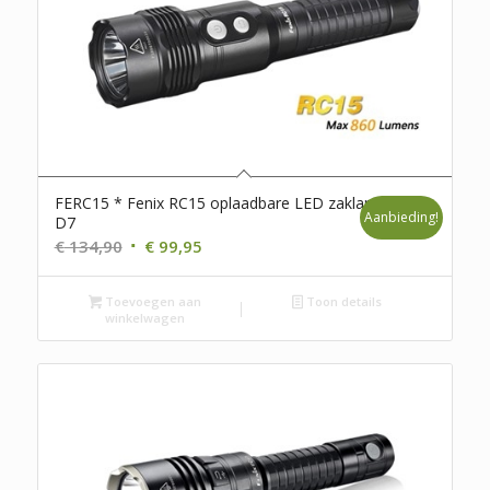
FERC15 * Fenix RC15 oplaadbare LED zaklamp *
Aanbieding!
D7
Oorspronkelijke
Huidige
€
134,90
€
99,95
prijs
prijs
was:
is:
Toevoegen aan
Toon details
winkelwagen
€ 134,90.
€ 99,95.