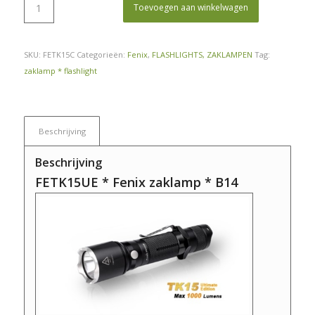
Toevoegen aan winkelwagen
SKU:
FETK15C
Categorieën:
Fenix
,
FLASHLIGHTS, ZAKLAMPEN
Tag:
zaklamp * flashlight
Beschrijving
Beschrijving
FETK15UE * Fenix zaklamp * B14