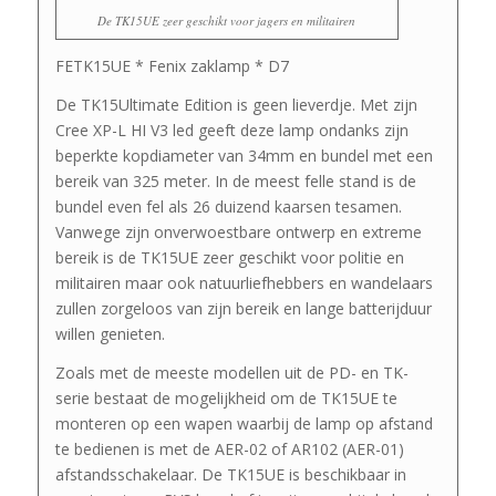
De TK15UE zeer geschikt voor jagers en militairen
FETK15UE * Fenix zaklamp * D7
De TK15Ultimate Edition is geen lieverdje. Met zijn
Cree XP-L HI V3 led geeft deze lamp ondanks zijn
beperkte kopdiameter van 34mm en bundel met een
bereik van 325 meter. In de meest felle stand is de
bundel even fel als 26 duizend kaarsen tesamen.
Vanwege zijn onverwoestbare ontwerp en extreme
bereik is de TK15UE zeer geschikt voor politie en
militairen maar ook natuurliefhebbers en wandelaars
zullen zorgeloos van zijn bereik en lange batterijduur
willen genieten.
Zoals met de meeste modellen uit de PD- en TK-
serie bestaat de mogelijkheid om de TK15UE te
monteren op een wapen waarbij de lamp op afstand
te bedienen is met de AER-02 of AR102 (AER-01)
afstandsschakelaar. De TK15UE is beschikbaar in