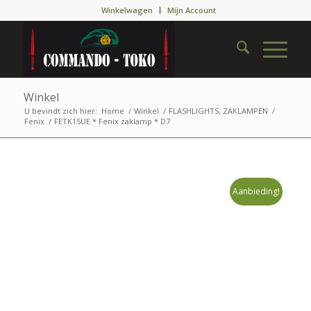
Winkelwagen
Mijn Account
Winkel
U bevindt zich hier:
Home
/
Winkel
/
FLASHLIGHTS, ZAKLAMPEN
/
Fenix
/
FETK15UE * Fenix zaklamp * D7
Aanbieding!