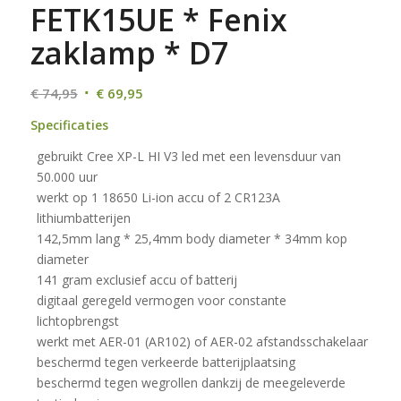
FETK15UE * Fenix
zaklamp * D7
Oorspronkelijke
Huidige
€
74,95
€
69,95
prijs
prijs
Specificaties
was:
is:
gebruikt Cree XP-L HI V3 led met een levensduur van
€ 74,95.
€ 69,95.
50.000 uur
werkt op 1 18650 Li-ion accu of 2 CR123A
lithiumbatterijen
142,5mm lang * 25,4mm body diameter * 34mm kop
diameter
141 gram exclusief accu of batterij
digitaal geregeld vermogen voor constante
lichtopbrengst
werkt met AER-01 (AR102) of AER-02 afstandsschakelaar
beschermd tegen verkeerde batterijplaatsing
beschermd tegen wegrollen dankzij de meegeleverde