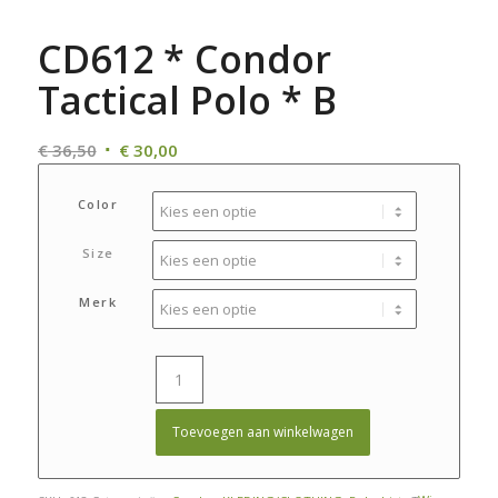
CD612 * Condor
Tactical Polo * B
Oorspronkelijke
Huidige
€
36,50
€
30,00
prijs
prijs
was:
is:
Color
€ 36,50.
€ 30,00.
Size
Merk
Toevoegen aan winkelwagen