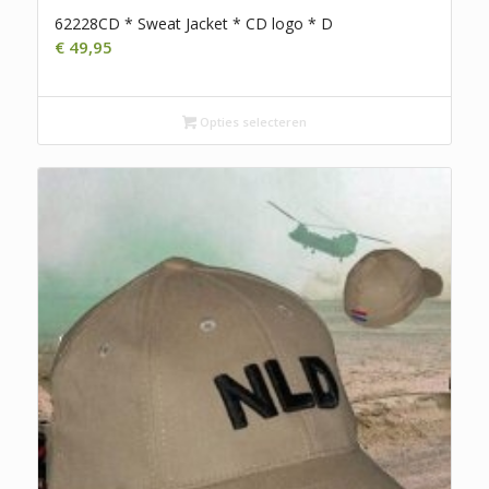
62228CD * Sweat Jacket * CD logo * D
€
49,95
Opties selecteren