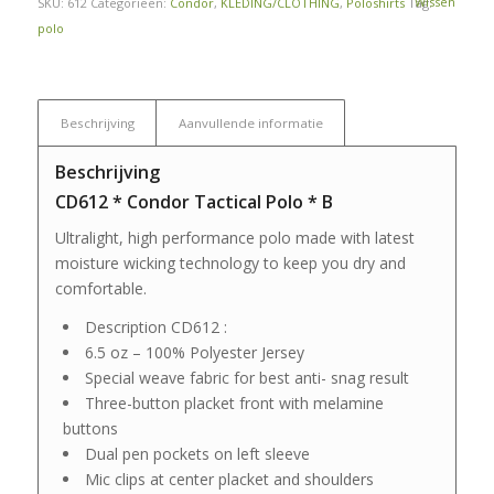
Wissen
SKU:
612
Categorieën:
Condor
,
KLEDING/CLOTHING
,
Poloshirts
Tag:
polo
Beschrijving
Aanvullende informatie
Beschrijving
CD612 * Condor Tactical Polo * B
Ultralight, high performance polo made with latest
moisture wicking technology to keep you dry and
comfortable.
Description CD612 :
6.5 oz – 100% Polyester Jersey
Special weave fabric for best anti- snag result
Three-button placket front with melamine
buttons
Dual pen pockets on left sleeve
Mic clips at center placket and shoulders