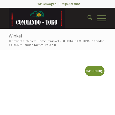
Winkelwagen
Mijn Account
Winkel
U bevindt zich hier:
Home
/
Winkel
/
KLEDING/CLOTHING
/
Condor
/
CD612 * Condor Tactical Polo * B
Aanbieding!