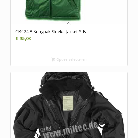
CB024 * Snugpak Sleeka Jacket * B
€
95,00
Opties selecteren