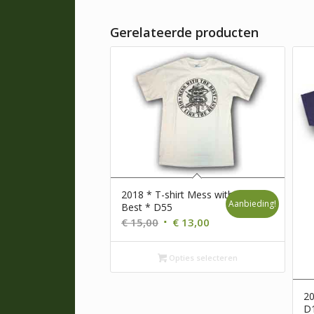
Gerelateerde producten
2018 * T-shirt Mess with the
Aanbieding!
Best * D55
Oorspronkelijke
Huidige
€
15,00
€
13,00
prijs
prijs
was:
is:
Opties selecteren
€ 15,00.
€ 13,00.
20
D