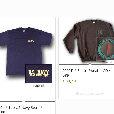
200CD * Set-In Sweater CD *
B89
€
34,50
Opties selecteren
04 * Tee US Navy Seals *
100