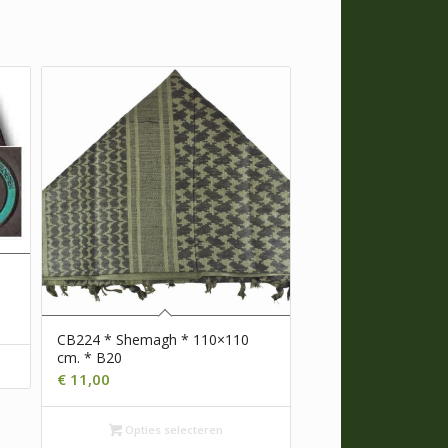
CB224 * Shemagh * 110×110
cm. * B20
€
11,00
Opties selecteren