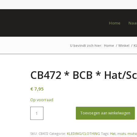
Home
Naar
U bevindt zich hier:
Home
/
Winkel
/
K
CB472 * BCB * Hat/Sc
€
7,95
Op voorraad
Toevoegen aan winkelwagen
SKU:
CB472
Categorie:
KLEDING/CLOTHING
Tags:
Hat
,
muts
,
muts