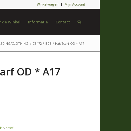
Winkelwagen
Mijn Account
 de Winkel
Informatie
Contact
LEDING/CLOTHING
/
CB472 * BCB * Hat/Scarf OD * A17
arf OD * A17
das
,
scarf