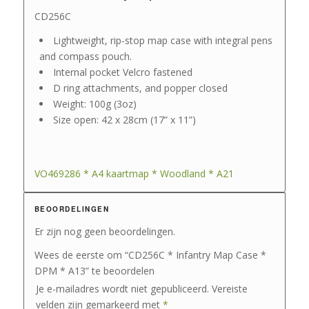
CD256C
Lightweight, rip-stop map case with integral pens
and compass pouch.
Internal pocket Velcro fastened
D ring attachments, and popper closed
Weight: 100g (3oz)
Size open: 42 x 28cm (17” x 11”)
VO469286 * A4 kaartmap * Woodland * A21
BEOORDELINGEN
Er zijn nog geen beoordelingen.
Wees de eerste om “CD256C * Infantry Map Case *
DPM * A13” te beoordelen
Je e-mailadres wordt niet gepubliceerd.
Vereiste
velden zijn gemarkeerd met
*