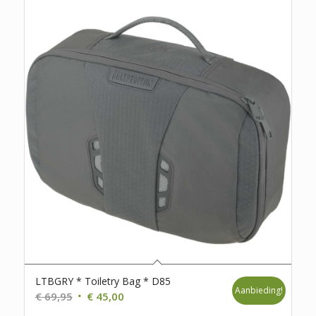
LTBGRY * Toiletry Bag * D85
Aanbieding!
Oorspronkelijke
Huidige
€
69,95
€
45,00
prijs
prijs