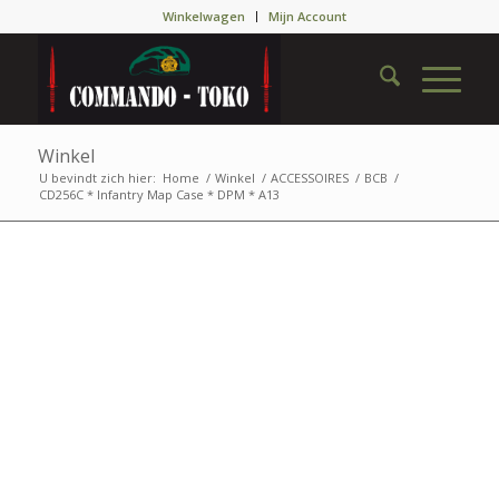
Winkelwagen
Mijn Account
Winkel
U bevindt zich hier:
Home
/
Winkel
/
ACCESSOIRES
/
BCB
/
CD256C * Infantry Map Case * DPM * A13