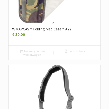
WMAPCAS * Folding Map Case * A22
€
30,00
Toevoegen aan
Toon details
winkelwagen