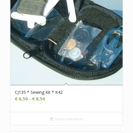
CJ135 * Sewing Kit * K42
Prijsklasse:
€
6,50
-
€
8,50
€ 6,50
tot
€ 8,50
Opties selecteren