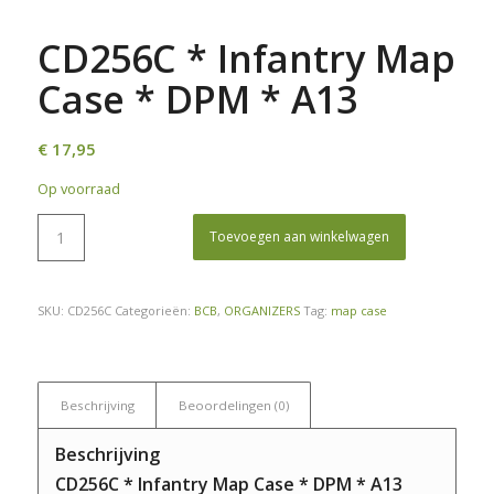
CD256C * Infantry Map
Case * DPM * A13
€
17,95
Op voorraad
Toevoegen aan winkelwagen
SKU:
CD256C
Categorieën:
BCB
,
ORGANIZERS
Tag:
map case
Beschrijving
Beoordelingen (0)
Beschrijving
CD256C * Infantry Map Case * DPM * A13