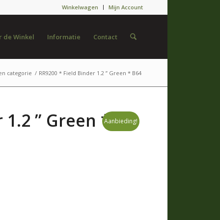
Winkelwagen
Mijn Account
 de Winkel
Informatie
Contact
n categorie
/
RR9200 * Field Binder 1.2 ” Green * B64
 1.2 ” Green *
Aanbieding!