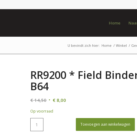
Home
Naar
U bevindt zich hier:
Home
/
Winkel
/
Gee
RR9200 * Field Binder
B64
Oorspronkelijke
Huidige
€
14,50
€
8,00
prijs
prijs
Op voorraad
was:
is:
€ 14,50.
€ 8,00.
Toevoegen aan winkelwagen