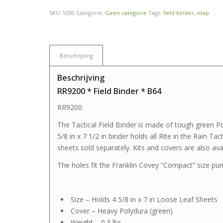
SKU:
9200
Categorie:
Geen categorie
Tags:
field binder
,
map
Beschrijving
Beschrijving
RR9200 * Field Binder * B64
RR9200
The Tactical Field Binder is made of tough green Po
5/8 in x 7 1/2 in binder holds all Rite in the Rain Ta
sheets sold separately. Kits and covers are also avai
The holes fit the Franklin Covey “Compact” size pun
Size – Holds 4 5/8 in x 7 in Loose Leaf Sheets
Cover – Heavy Polydura (green)
Weight – 0.3 lbs