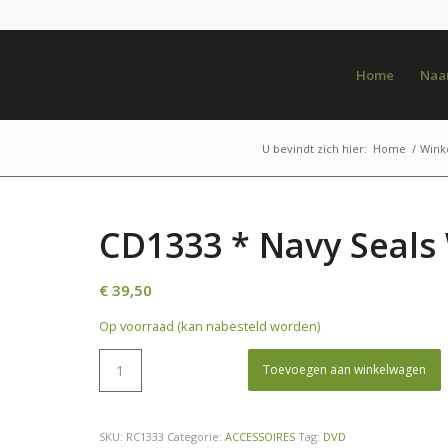
Home
Naar
U bevindt zich hier:
Home
/
Wink
CD1333 * Navy Seal
€
39,50
Op voorraad (kan nabesteld worden)
Toevoegen aan winkelwagen
SKU:
RC1333
Categorie:
ACCESSOIRES
Tag:
DVD