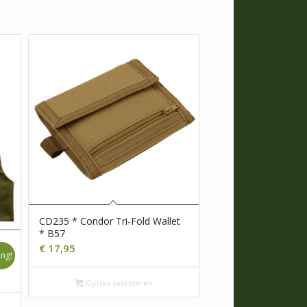
CD235 * Condor Tri-Fold Wallet
* B57
€
17,95
ng!
Opties selecteren