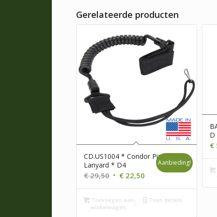
Gerelateerde producten
BA
D
€
CD.US1004 * Condor Pistol
Aanbieding!
Lanyard * D4
Oorspronkelijke
Huidige
€
29,50
€
22,50
prijs
prijs
was:
is:
Toevoegen aan
Toon details
winkelwagen
€ 29,50.
€ 22,50.