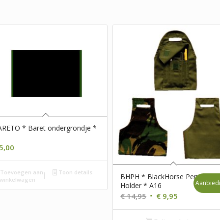
RETO * Baret ondergrondje *
5,00
Toevoegen aan
Toon details
BHPH * BlackHorse Pen
winkelwagen
Aanbiedi
Holder * A16
Oorspronkelijke
Huidige
€
14,95
€
9,95
prijs
prijs
was:
is: