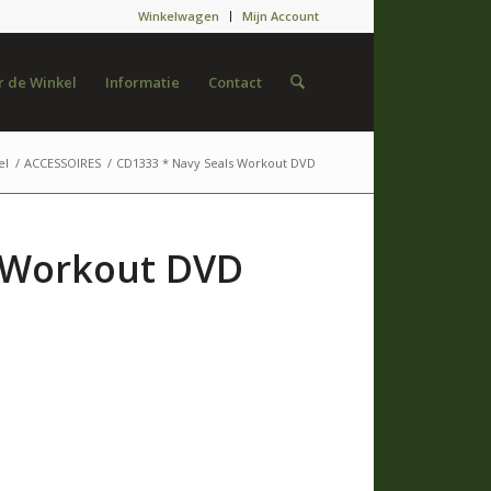
Winkelwagen
Mijn Account
 de Winkel
Informatie
Contact
el
/
ACCESSOIRES
/
CD1333 * Navy Seals Workout DVD
s Workout DVD