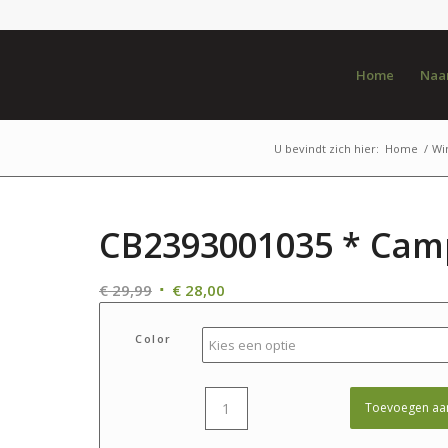
Home
Naar
U bevindt zich hier:
Home
/
Wi
CB2393001035 * Cam
Oorspronkelijke
Huidige
€
29,99
€
28,00
prijs
prijs
was:
is:
Color
€ 29,99.
€ 28,00.
Toevoegen aa