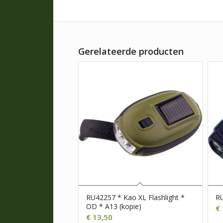
Gerelateerde producten
RU42257 * Kao XL Flashlight *
RU
OD * A13 (kopie)
€
€
13,50