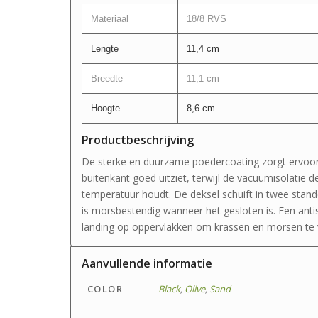
Materiaal
18/8 RVS
Lengte
11,4 cm
Breedte
11,1 cm
Hoogte
8,6 cm
Productbeschrijving
De sterke en duurzame poedercoating zorgt ervo
buitenkant goed uitziet, terwijl de vacuümisolatie 
temperatuur houdt. De deksel schuift in twee sta
is morsbestendig wanneer het gesloten is. Een anti
landing op oppervlakken om krassen en morsen te
Aanvullende informatie
COLOR
Black
,
Olive
,
Sand