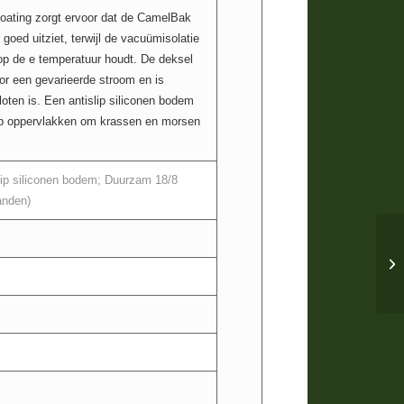
oating zorgt ervoor dat de CamelBak
oed uitziet, terwijl de vacuümisolatie
op de e temperatuur houdt. De deksel
or een gevarieerde stroom en is
ten is. Een antislip siliconen bodem
op oppervlakken om krassen en morsen
lip siliconen bodem; Duurzam 18/8
anden)