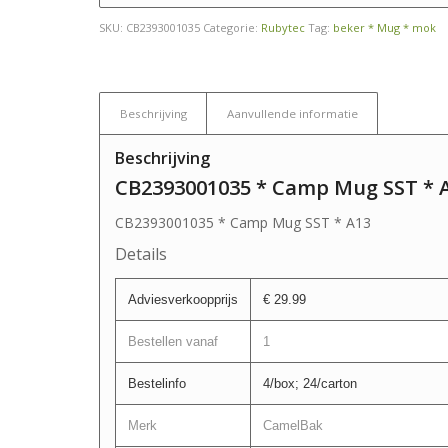
SKU:
CB2393001035
Categorie:
Rubytec
Tag:
beker * Mug * mok
Beschrijving
Aanvullende informatie
Beschrijving
CB2393001035 * Camp Mug SST * 
CB2393001035 * Camp Mug SST * A13
Details
Adviesverkoopprijs
€ 29.99
Bestellen vanaf
1
Bestelinfo
4/box; 24/carton
Merk
CamelBak