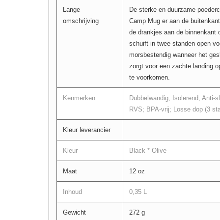
Lange
De sterke en duurzame poederc
omschrijving
Camp Mug er aan de buitenkant g
de drankjes aan de binnenkant 
schuift in twee standen open vo
morsbestendig wanneer het geslo
zorgt voor een zachte landing 
te voorkomen.
Kenmerken
Dubbelwandig; Isolerend; Anti-s
RVS; BPA-vrij; Losse dop (3 st
Kleur leverancier
Kleur
Black * Olive
Maat
12 oz
Inhoud
0,35 L
Gewicht
272 g