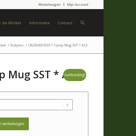
Winkelwagen
Mijn Account
 de Winkel
Informatie
Contact
nkel
/
Rubytec
/
CB2393001035 * Camp Mug SST * A13
p Mug SST * A13
Aanbieding!
n winkelwagen