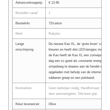
Adviesverkoopprijs
€ 13.95
Bestellen vanaf
1
Bestelinfo
72/carton
Merk
Rubytec
Lange
De nieuwe Kao XL, de ‘grote broer’ van de K
omschrijving
kleuren en heeft drie LED-lampjes met een 
de Kao heeft de Kao XL een zonnepaneel, 
dag een zo goed als constante energievoor
simpelweg te draaien aan de hendel wordt
opgeladen met behulp van de interne dyna
rubberen greep en een polsband.
Kenmerken
Geen batterijen nodig; Handformaat; Oplad
door aanzwengelen; Siliconen grip
Kleur leverancier
Olive