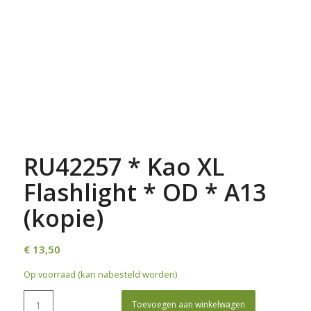
RU42257 * Kao XL
Flashlight * OD * A13
(kopie)
€
13,50
Op voorraad (kan nabesteld worden)
Toevoegen aan winkelwagen