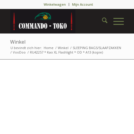
Winkelwagen
Mijn Account
Winkel
U bevindt zich hier:
Home
/
Winkel
/
SLEEPING BAGS/SLAAPZAKKEN
/
VooDoo
/
RU42257 * Kao XL Flashlight * OD * A13 (kopie)