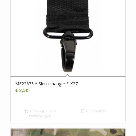
MF22673 * Sleutelhanger * K27
€
3,50
Toevoegen aan
Toon details
winkelwagen