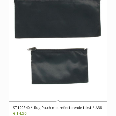
ST120540 * Rug Patch met reflecterende tekst * A38
€
14,50