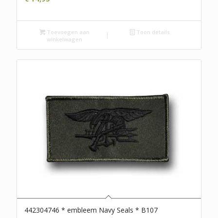
Toevoegen aan
Toon details
winkelwagen
442304746 * embleem Navy Seals * B107