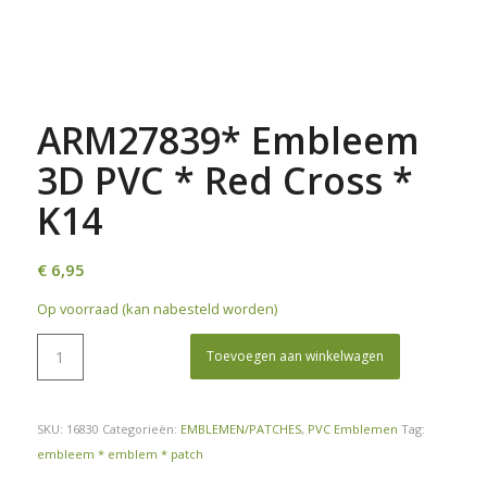
ARM27839* Embleem
3D PVC * Red Cross *
K14
€
6,95
Op voorraad (kan nabesteld worden)
Toevoegen aan winkelwagen
SKU:
16830
Categorieën:
EMBLEMEN/PATCHES
,
PVC Emblemen
Tag:
embleem * emblem * patch