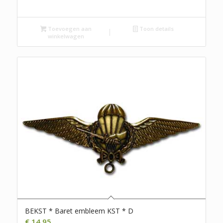
Toevoegen aan
Toon details
winkelwagen
BEKST * Baret embleem KST * D
€
14,95