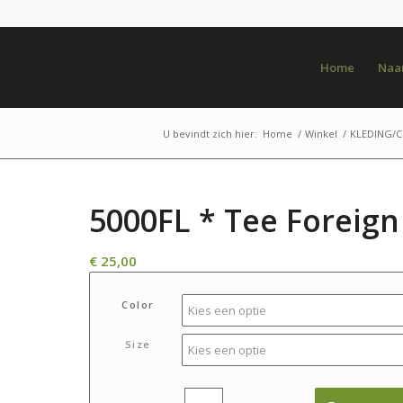
Home
Naar
U bevindt zich hier:
Home
/
Winkel
/
KLEDING/
5000FL * Tee Foreign
€
25,00
Color
Size