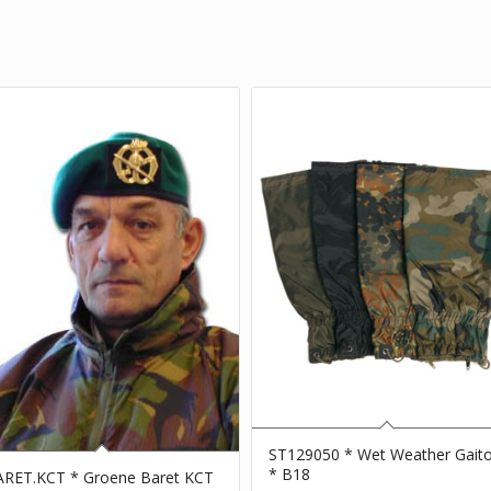
ST129050 * Wet Weather Gaito
* B18
ARET.KCT * Groene Baret KCT