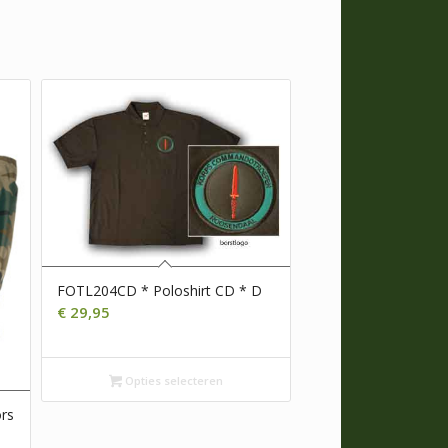
FOTL204CD * Poloshirt CD * D
€
29,95
Opties selecteren
rs