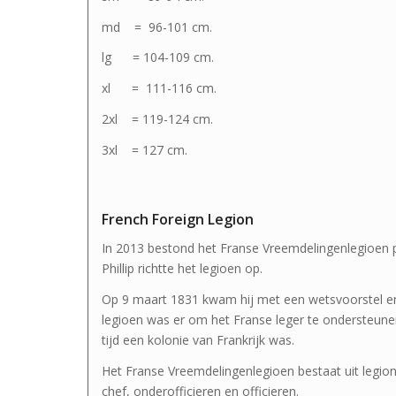
md = 96-101 cm.
lg = 104-109 cm.
xl = 111-116 cm.
2xl = 119-124 cm.
3xl = 127 cm.
French Foreign Legion
In 2013 bestond het Franse Vreemdelingenlegioen p
Phillip richtte het legioen op.
Op 9 maart 1831 kwam hij met een wetsvoorstel en 
legioen was er om het Franse leger te ondersteunen, 
tijd een kolonie van Frankrijk was.
Het Franse Vreemdelingenlegioen bestaat uit legiona
chef, onderofficieren en officieren.