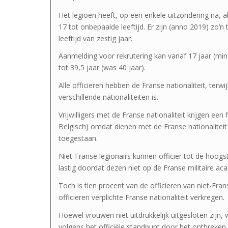
Het legioen heeft, op een enkele uitzondering na, al
17 tot onbepaalde leeftijd. Er zijn (anno 2019) zo’n 
leeftijd van zestig jaar.
Aanmelding voor rekrutering kan vanaf 17 jaar (mi
tot 39,5 jaar (was 40 jaar).
Alle officieren hebben de Franse nationaliteit, terwijl
verschillende nationaliteiten is.
Vrijwilligers met de Franse nationaliteit krijgen een 
Belgisch) omdat dienen met de Franse nationaliteit i
toegestaan.
Niet-Franse legionairs kunnen officier tot de hoogst
lastig doordat dezen niet op de Franse militaire aca
Toch is tien procent van de officieren van niet-Fr
officieren verplichte Franse nationaliteit verkregen.
Hoewel vrouwen niet uitdrukkelijk uitgesloten zijn
volgens het officiële standpunt door het ontbreken 