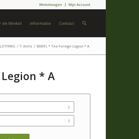
Winkelwagen
Mijn Account
 de Winkel
Informatie
Contact
CLOTHING
/
T-shirts
/
5000FL * Tee Foreign Legion * A
 Legion * A