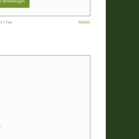
n winkelwagen
Wissen
rt * Tee
: