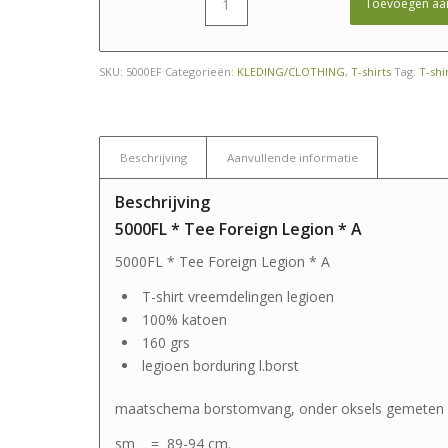
Toevoegen aa
SKU:
5000EF
Categorieën:
KLEDING/CLOTHING
,
T-shirts
Tag:
T-shi
Beschrijving
Aanvullende informatie
Beschrijving
5000FL * Tee Foreign Legion * A
5000FL * Tee Foreign Legion * A
T-shirt vreemdelingen legioen
100% katoen
160 grs
legioen borduring l.borst
maatschema borstomvang, onder oksels gemeten 
sm = 89-94 cm.