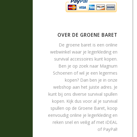
OVER DE GROENE BARET
De groene baret is een online
webwinkel waar je
legerkleding
en
survival accessoires
kunt kopen.
Ben je op zoek naar
Magnum
Schoenen
of wil je een legermes
kopen? Dan ben je in onze
webshop aan het juiste adres. Je
kunt bij ons diverse survival spullen
kopen. Kijk dus voor al je survival
spullen op de Groene Baret, koop
eenvoudig online je legerkleding en
reken snel en veilig af met iDEAL
of PayPal!