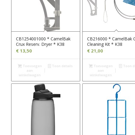
CB1254001000 * CamelBak
CB216000 * CamelBak 
Crux Reserv. Dryer * K38
Cleaning Kit * K38
€
13,50
€
21,00
Toevoegen
Toon details
Toevoegen
Toon de
aan
aan
winkelwagen
winkelwagen