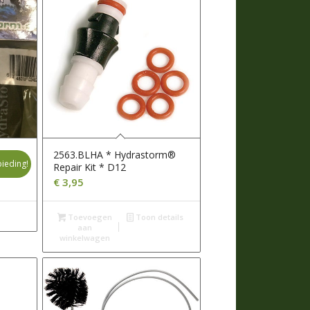
2563.BLHA * Hydrastorm®
ieding!
Repair Kit * D12
e
e
€
3,95
Toevoegen
Toon details
aan
winkelwagen