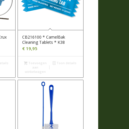
Crux
CB216100 * CamelBak
Cleaning Tablets * K38
€
19,95
tails
Toevoegen
Toon details
aan
winkelwagen