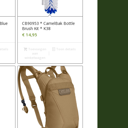
Blue
CB90953 * CamelBak Bottle
Brush Kit * K38
€
14,95
tails
Toevoegen
Toon details
aan
winkelwagen