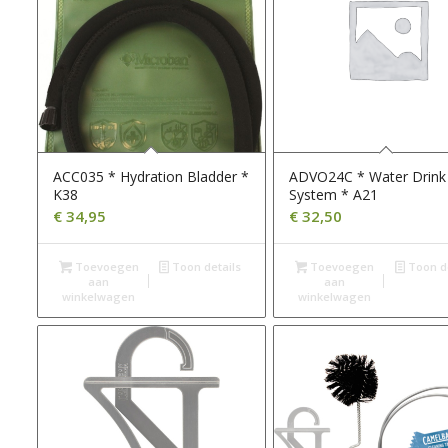
ACC035 * Hydration Bladder *
ADVO24C * Water Drink
K38
System * A21
€
34,95
€
32,50
Toevoegen
Toon details
Toevoegen
Toon de
aan
aan
winkelwagen
winkelwagen