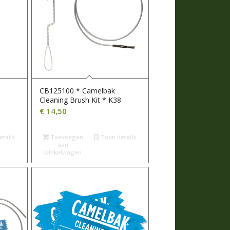
CB125100 * Camelbak
Cleaning Brush Kit * K38
€
14,50
tails
Toevoegen
Toon details
aan
winkelwagen