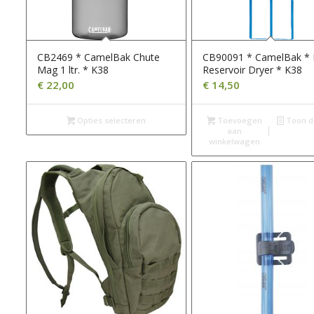
CB2469 * CamelBak Chute
CB90091 * CamelBak * 
Mag 1 ltr. * K38
Reservoir Dryer * K38
€
22,00
€
14,50
Opties selecteren
Toevoegen
Toon de
aan
winkelwagen