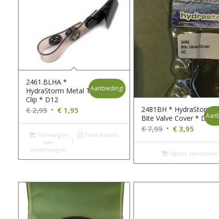
2461.BLHA *
Aanbieding!
HydraStorm Metal Tube
Clip * D12
Oorspronkelijke
Huidige
2481BH * HydraStorm®
€
2,95
€
1,95
Aanb
Bite Valve Cover * D12
prijs
prijs
Oorspronkelijk
Huidig
€
7,95
€
3,95
was:
is:
Toevoegen
Toon details
prijs
prijs
aan
€ 2,95.
€ 1,95.
winkelwagen
was:
is:
Opties selecteren
€ 7,95.
€ 3,95.