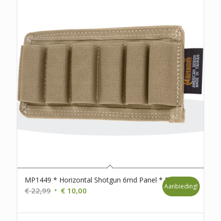
MP1449 * Horizontal Shotgun 6rnd Panel * D98
Aanbieding!
Oorspronkelijke
Huidige
€
22,99
€
10,00
prijs
prijs
was:
is: