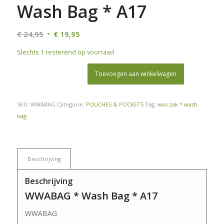
Wash Bag * A17
Oorspronkelijke
Huidige
€
24,95
€
19,95
prijs
prijs
Slechts 1 resterend op voorraad
was:
is:
€ 24,95.
€ 19,95.
Toevoegen aan winkelwagen
SKU:
WWABAG
Categorie:
POUCHES & POCKETS
Tag:
was zak * wash
bag
Beschrijving
Beschrijving
WWABAG * Wash Bag * A17
WWABAG