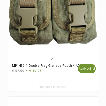
MP1436 * Double Frag Grenade Pouch * A5
Aanbieding!
Oorspronkelijke
Huidige
€
37,99
€
19,95
prijs
prijs
was:
is:
€ 37,99.
€ 19,95.
Opties selecteren