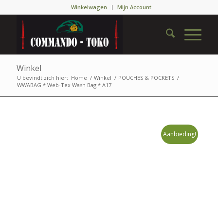
Winkelwagen
Mijn Account
Winkel
U bevindt zich hier:
Home
/
Winkel
/
POUCHES & POCKETS
/
WWABAG * Web-Tex Wash Bag * A17
Aanbieding!