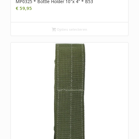
MP0325 * Bottle Holder 10″x 4″ * B53
€
59,95
Opties selecteren