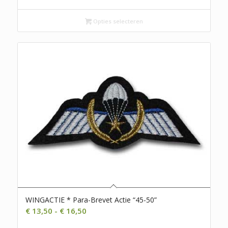
tot
€ 16,50
Opties selecteren
WINGACTIE * Para-Brevet Actie “45-50”
Prijsklasse:
€
13,50
-
€
16,50
€ 13,50