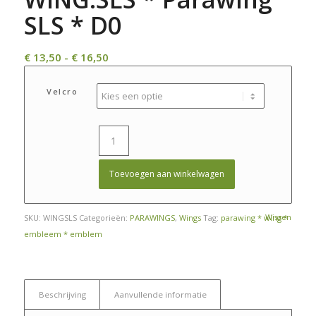
SLS * D0
Prijsklasse:
€
13,50
-
€
16,50
€ 13,50
tot
Velcro
€ 16,50
Toevoegen aan winkelwagen
Wissen
SKU:
WINGSLS
Categorieën:
PARAWINGS
,
Wings
Tag:
parawing * wing *
embleem * emblem
Beschrijving
Aanvullende informatie