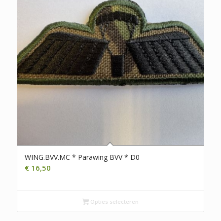
WING.BVV.MC * Parawing BVV * D0
€
16,50
Opties selecteren