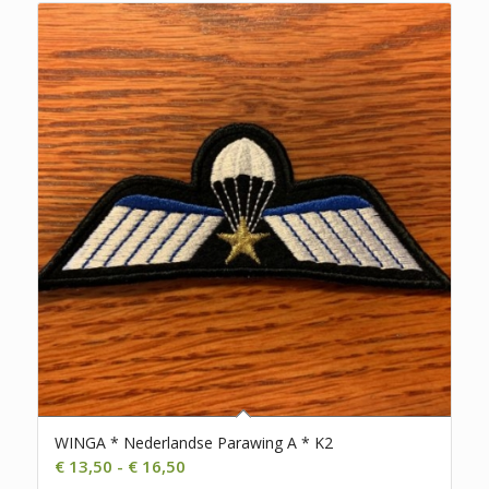
WINGA * Nederlandse Parawing A * K2
Prijsklasse:
€
13,50
-
€
16,50