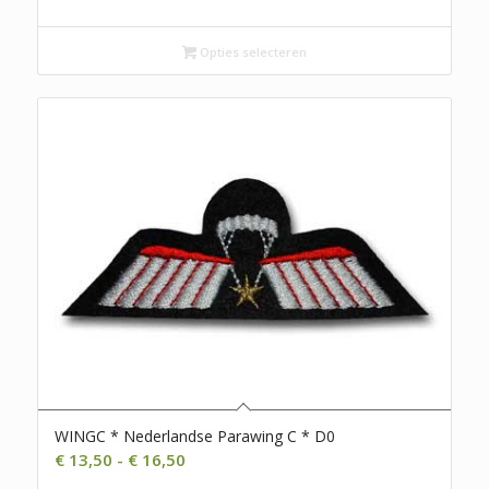
€ 13,50
tot
€ 16,50
Opties selecteren
WINGC * Nederlandse Parawing C * D0
Prijsklasse:
€
13,50
-
€
16,50
€ 13,50