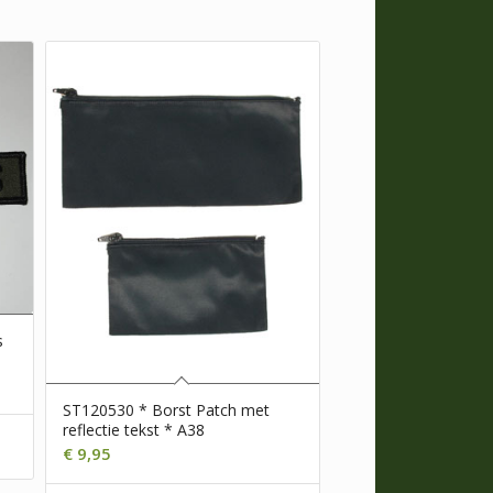
s
ST120530 * Borst Patch met
reflectie tekst * A38
s
€
9,95