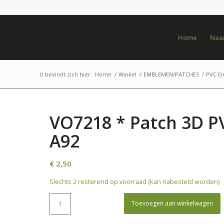
Home
Naar
U bevindt zich hier:
Home
/
Winkel
/
EMBLEMEN/PATCHES
/
PVC E
VO7218 * Patch 3D P
A92
€
2,50
Slechts 2 resterend op voorraad (kan nabesteld worden)
Toevoegen aan winkelwagen