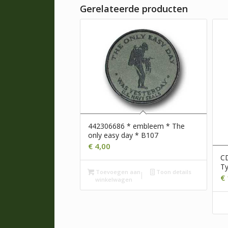
Gerelateerde producten
442306686 * embleem * The
only easy day * B107
€
4,00
C
Ty
Toevoegen aan
Toon details
€
winkelwagen