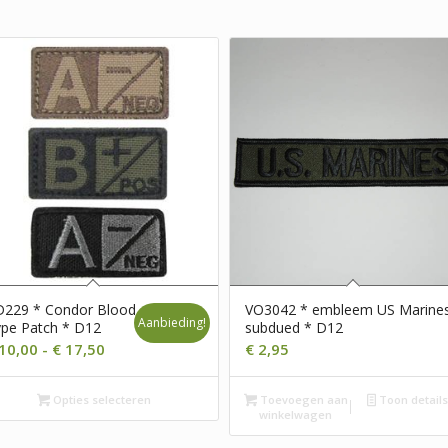
D229 * Condor Blood
VO3042 * embleem US Marine
Aanbieding!
pe Patch * D12
subdued * D12
Prijsklasse:
10,00
-
€
17,50
€
2,95
€ 10,00
tot
Opties selecteren
Toevoegen aan
Toon detail
winkelwagen
€ 17,50