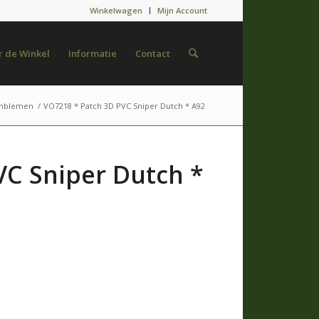
Winkelwagen
Mijn Account
 de Winkel
Informatie
Contact
mblemen
/
VO7218 * Patch 3D PVC Sniper Dutch * A92
VC Sniper Dutch *