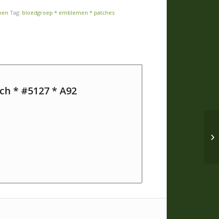
men
Tag:
bloedgroep * emblemen * patches
ch * #5127 * A92