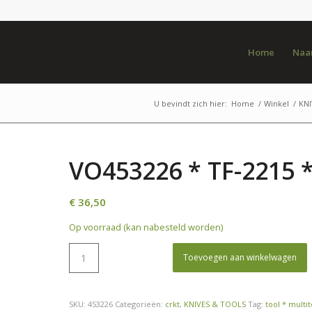
Home
Naar
U bevindt zich hier:
Home
/
Winkel
/
KN
VO453226 * TF-2215 *
€
36,50
Op voorraad (kan nabesteld worden)
Toevoegen aan winkelwagen
SKU:
453226
Categorieën:
crkt
,
KNIVES & TOOLS
Tag:
tool * multit