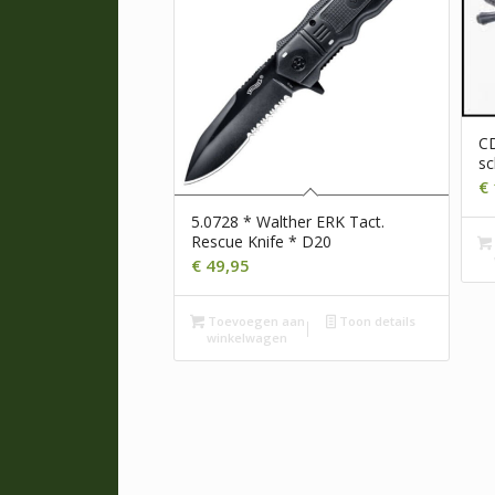
C
sc
€
5.0728 * Walther ERK Tact.
Rescue Knife * D20
€
49,95
Toevoegen aan
Toon details
winkelwagen