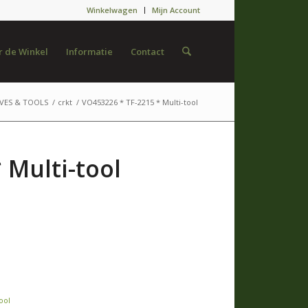
Winkelwagen
Mijn Account
 de Winkel
Informatie
Contact
IVES & TOOLS
/
crkt
/
VO453226 * TF-2215 * Multi-tool
 Multi-tool
ool