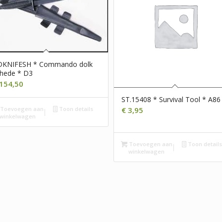
DKNIFESH * Commando dolk
hede * D3
154,50
ST.15408 * Survival Tool * A86
€
3,95
Toevoegen aan
Toon details
winkelwagen
Toevoegen aan
Toon detail
winkelwagen