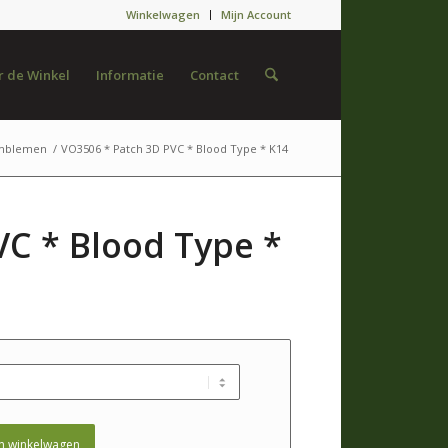
Winkelwagen
Mijn Account
 de Winkel
Informatie
Contact
mblemen
/
VO3506 * Patch 3D PVC * Blood Type * K14
VC * Blood Type *
n winkelwagen