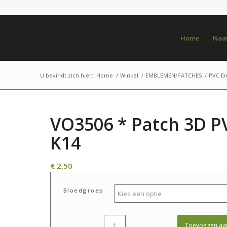
Home
Naar
U bevindt zich hier:
Home
/
Winkel
/
EMBLEMEN/PATCHES
/
PVC E
VO3506 * Patch 3D P
K14
€
2,50
Bloedgroep
Toevoegen aa