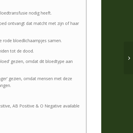
loedtransfusie nodig heeft.
loed ontvangt dat matcht met zijn of haar
de rode bloedlichaampjes samen.
eiden tot de dood.
loed’ gezien, omdat dit bloedtype aan
anger’ gezien, omdat mensen met deze
angen.
sitive, AB Positive & O Negative available