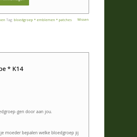
Wissen
men
Tag:
bloedgroep * emblemen * patches
pe * K14
edgroep-gen door aan jou.
 je moeder bepalen welke bloedgroep jij