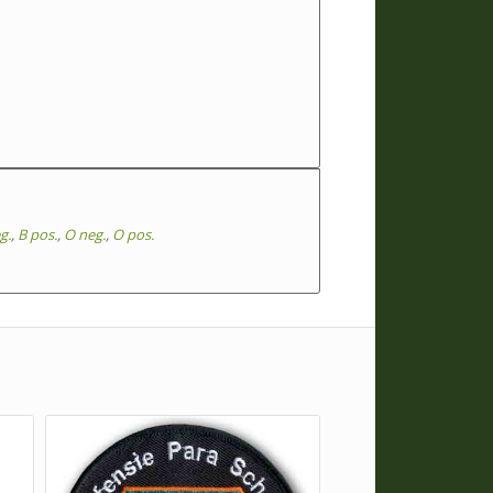
g.
,
B pos.
,
O neg.
,
O pos.