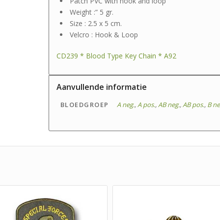
Patch PVC with hook and loop
Weight :” 5 gr.
Size : 2.5 x 5 cm.
Velcro : Hook & Loop
CD239 * Blood Type Key Chain * A92
Aanvullende informatie
BLOEDGROEP
A neg.
,
A pos.
,
AB neg.
,
AB pos.
,
B ne