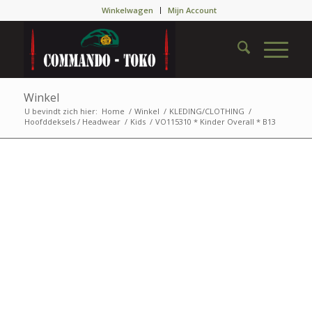
Winkelwagen
Mijn Account
Winkel
U bevindt zich hier:
Home
/
Winkel
/
KLEDING/CLOTHING
/
Hoofddeksels / Headwear
/
Kids
/
VO115310 * Kinder Overall * B13