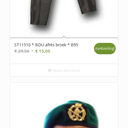
ST11510 * BDU afrits broek * B95
Aanbieding!
Oorspronkelijke
Huidige
€
29,50
€
15,00
prijs
prijs
was:
is:
€ 29,50.
€ 15,00.
Opties selecteren