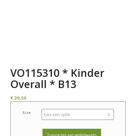
VO115310 * Kinder
Overall * B13
€
39,50
Size
Toevoegen aan winkelwagen