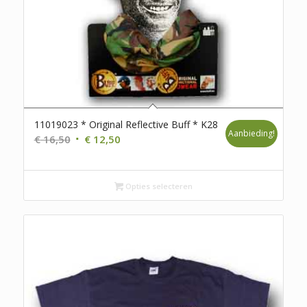
11019023 * Original Reflective Buff * K28
Aanbieding!
Oorspronkelijke
Huidige
€
16,50
€
12,50
prijs
prijs
was:
is:
€ 16,50.
€ 12,50.
Opties selecteren