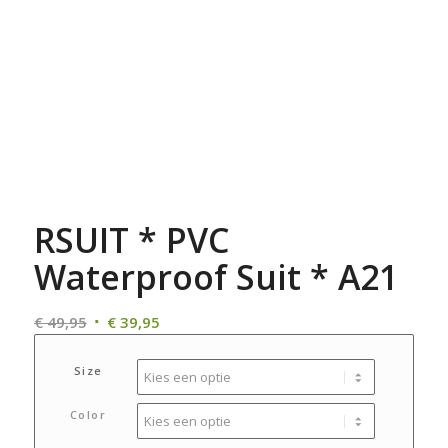
RSUIT * PVC
Waterproof Suit * A21
Oorspronkelijke
Huidige
€
49,95
€
39,95
prijs
prijs
was:
is:
Size
€ 49,95.
€ 39,95.
Color