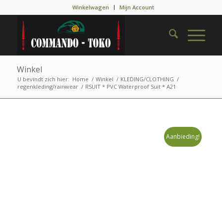
Winkelwagen
Mijn Account
Winkel
U bevindt zich hier:
Home
/
Winkel
/
KLEDING/CLOTHING
/
regenkleding/rainwear
/
RSUIT * PVC Waterproof Suit * A21
Aanbieding!