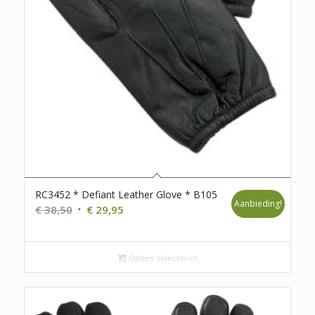
RC3452 * Defiant Leather Glove * B105
Aanbieding!
Oorspronkelijke
Huidige
€
38,50
€
29,95
prijs
prijs
was:
is:
€ 38,50.
€ 29,95.
Opties selecteren