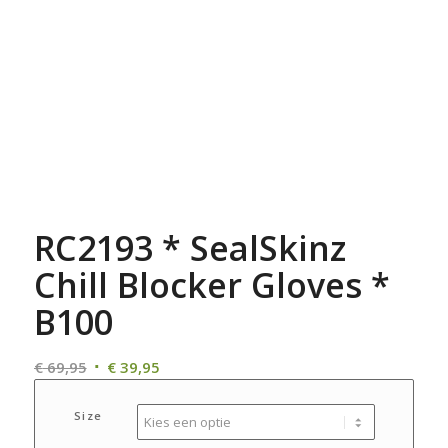
RC2193 * SealSkinz
Chill Blocker Gloves *
B100
Oorspronkelijke
Huidige
€
69,95
€
39,95
prijs
prijs
was:
is:
Size
€ 69,95.
€ 39,95.