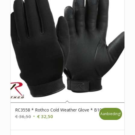
RC3558 * Rothco Cold Weather Glove * B105
Aanbieding!
Oorspronkelijke
Huidige
€
36,50
€
32,50
prijs
prijs
was:
is: