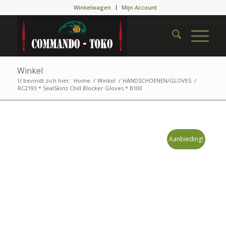
Winkelwagen
Mijn Account
Winkel
U bevindt zich hier:
Home
/
Winkel
/
HANDSCHOENEN/GLOVES
/
RC2193 * SealSkinz Chill Blocker Gloves * B100
Aanbieding!