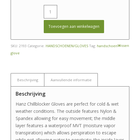
Toevoegen aan winkelwagen
Wissen
SKU:
2193
Categorie:
HANDSCHOENEN/GLOVES
Tag:
handschoen *
glove
Beschrijving
Aanvullende informatie
Beschrijving
Hanz Chillblocker Gloves are perfect for cold & wet
weather conditions. The outside features Nylon &
Spandex allowing for easy movement; the middle
layer features a waterproof MVT (moisture vapor
transpiration) which allows perspiration to escape
while not allowing water to penetrate; the inside layer