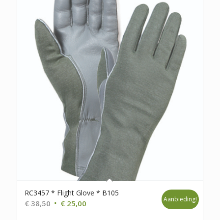
RC3457 * Flight Glove * B105
Aanbieding!
Oorspronkelijke
Huidige
€
38,50
€
25,00
prijs
prijs