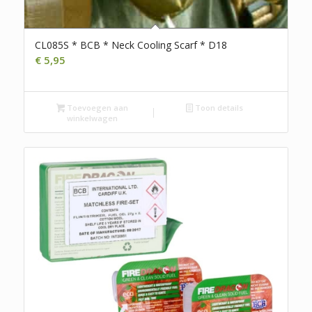
CL085S * BCB * Neck Cooling Scarf * D18
€
5,95
Toevoegen aan
Toon details
winkelwagen