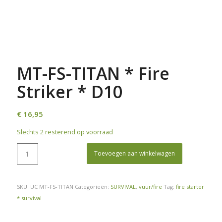
MT-FS-TITAN * Fire
Striker * D10
€
16,95
Slechts 2 resterend op voorraad
Toevoegen aan winkelwagen
SKU:
UC MT-FS-TITAN
Categorieën:
SURVIVAL
,
vuur/fire
Tag:
fire starter
* survival