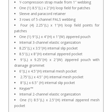
Y-compression strap made from 1″ webbing
One (1) 8.5″(L) x 2″(H) loop field for patches
Sleeve and paracord retainer
3 rows of 5-channel PALS webbing
Four (4) 2.25″(L) x 1″(H) loop field points for
patches
One (1) 9″(L) x 4″(H) x 1″(W) zippered pouch
Internal 3-channel elastic organization
8.25″(L) x 3.5″(H) internal slip pocket
8.5″(L) x 8″(H) external zippered pocket
9″(L) x 9.25″(H) x 2″(W) zippered pouch with
drainage grommet
6″(L) x 4.5″(H) internal mesh pocket
2.75″(L) x 4.5″ (H) internal mesh pocket
8″(L) x 6.5″ (H) internal slip pocket
Keyper™
Internal 2-channel elastic organization
One (1) 8.5″(L) x 2.5″(H) internal zippered mesh
pocket