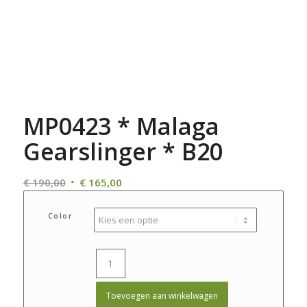
MP0423 * Malaga
Gearslinger * B20
Oorspronkelijke
Huidige
€
190,00
€
165,00
prijs
prijs
was:
is:
Color
€ 190,00.
€ 165,00.
Toevoegen aan winkelwagen