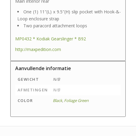
Main interior rear
One (1) 11″(L) x 9.5″(H) slip pocket with Hook-&-
Loop enclosure strap
Two paracord attachment loops
MP0432 * Kodiak Gearslinger * B92
http://maxpedition.com
Aanvullende informatie
GEWICHT
N/B
AFMETINGEN
N/B
COLOR
Black
,
Foliage Green