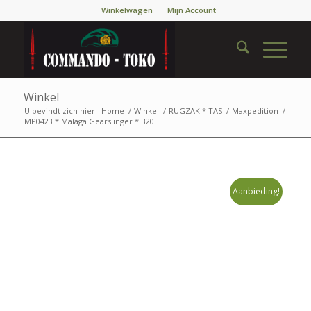
Winkelwagen
Mijn Account
Winkel
U bevindt zich hier:
Home
/
Winkel
/
RUGZAK * TAS
/
Maxpedition
/
MP0423 * Malaga Gearslinger * B20
Aanbieding!