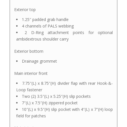
Exterior top
1.25″ padded grab handle
4 channels of PALS webbing
2 D-Ring attachment points for optional
ambidextrous shoulder carry
Exterior bottom
Drainage grommet
Main interior front
7.75″(L) x 8.75″(H) divider flap with rear Hook-&-
Loop fastener
Two (2) 3.5″(L) x 5.25″(H) slip pockets
7″(L) x 7.5″(H) zippered pocket
10″(L) x 9.5″(H) slip pocket with 4″(L) x 7″(H) loop
field for patches