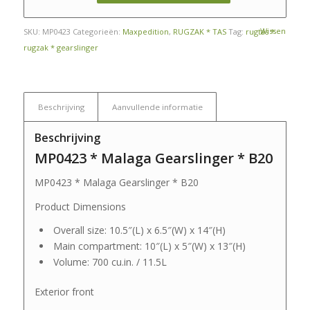
Wissen
SKU:
MP0423
Categorieën:
Maxpedition
,
RUGZAK * TAS
Tag:
rugtas *
rugzak * gearslinger
Beschrijving
Aanvullende informatie
Beschrijving
MP0423 * Malaga Gearslinger * B20
MP0423 * Malaga Gearslinger * B20
Product Dimensions
Overall size: 10.5″(L) x 6.5″(W) x 14″(H)
Main compartment: 10″(L) x 5″(W) x 13″(H)
Volume: 700 cu.in. / 11.5L
Exterior front