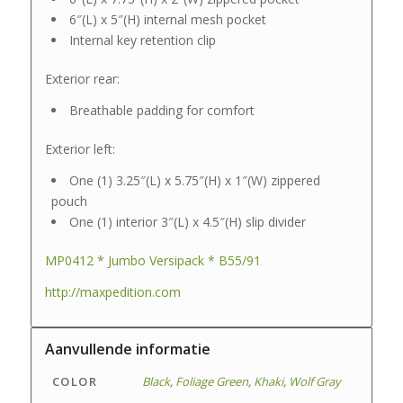
6″(L) x 5″(H) internal mesh pocket
Internal key retention clip
Exterior rear:
Breathable padding for comfort
Exterior left:
One (1) 3.25″(L) x 5.75″(H) x 1″(W) zippered
pouch
One (1) interior 3″(L) x 4.5″(H) slip divider
MP0412 * Jumbo Versipack * B55/91
http://maxpedition.com
Aanvullende informatie
COLOR
Black
,
Foliage Green
,
Khaki
,
Wolf Gray