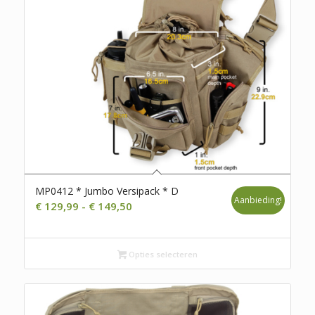
MP0412 * Jumbo Versipack * D
Aanbieding!
Prijsklasse:
€
129,99
-
€
149,50
€ 129,99
tot
Opties selecteren
€ 149,50