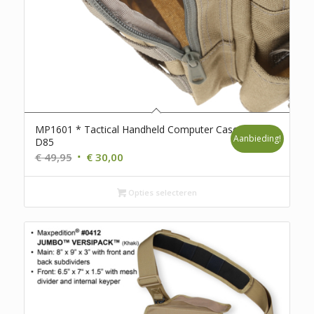
MP1601 * Tactical Handheld Computer Case *
Aanbieding!
D85
Oorspronkelijke
Huidige
€
49,95
€
30,00
prijs
prijs
was:
is:
Opties selecteren
€ 49,95.
€ 30,00.