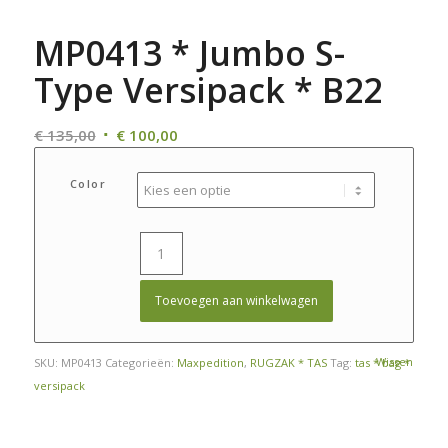
MP0413 * Jumbo S-
Type Versipack * B22
Oorspronkelijke
Huidige
€
135,00
€
100,00
prijs
prijs
was:
is:
Color
€ 135,00.
€ 100,00.
Toevoegen aan winkelwagen
Wissen
SKU:
MP0413
Categorieën:
Maxpedition
,
RUGZAK * TAS
Tag:
tas * bag *
versipack