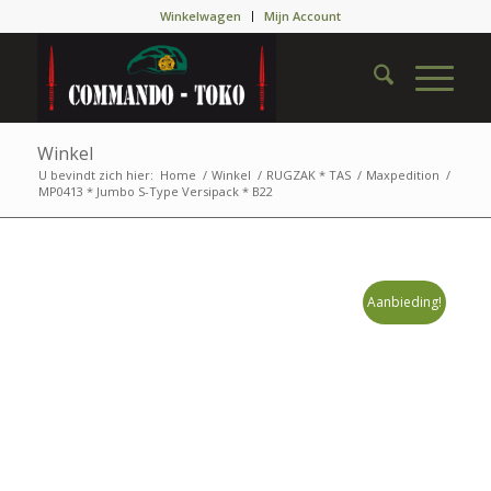
Winkelwagen
Mijn Account
Winkel
U bevindt zich hier:
Home
/
Winkel
/
RUGZAK * TAS
/
Maxpedition
/
MP0413 * Jumbo S-Type Versipack * B22
Aanbieding!