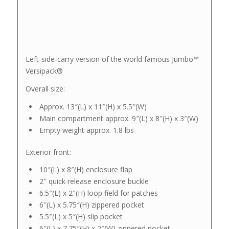
Left-side-carry version of the world famous Jumbo™
Versipack®
Overall size:
Approx. 13″(L) x 11″(H) x 5.5″(W)
Main compartment approx. 9″(L) x 8″(H) x 3″(W)
Empty weight approx. 1.8 lbs
Exterior front:
10″(L) x 8″(H) enclosure flap
2″ quick release enclosure buckle
6.5″(L) x 2″(H) loop field for patches
6″(L) x 5.75″(H) zippered pocket
5.5″(L) x 5″(H) slip pocket
6″(L) x 7.75″(H) x 2″(W) zippered pocket