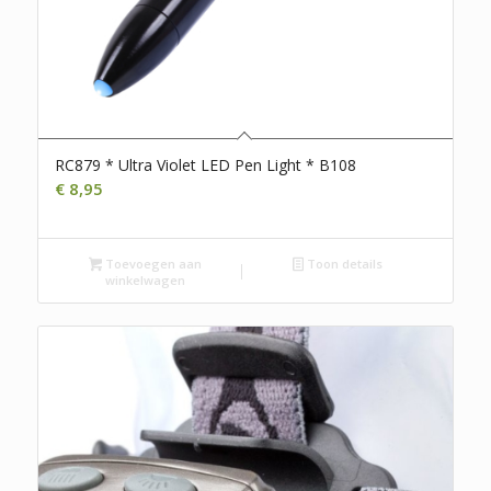
RC879 * Ultra Violet LED Pen Light * B108
€
8,95
Toevoegen aan
Toon details
winkelwagen