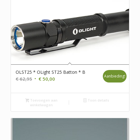
OLST25 * OLight ST25 Batton * B
Aanbieding!
Oorspronkelijke
Huidige
€
62,95
€
50,00
prijs
prijs
was:
is:
Toevoegen aan
€ 62,95.
€ 50,00.
Toon details
winkelwagen