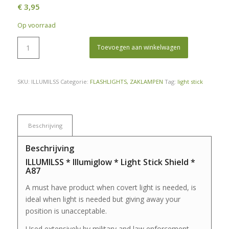
€
3,95
Op voorraad
Toevoegen aan winkelwagen
SKU:
ILLUMILSS
Categorie:
FLASHLIGHTS, ZAKLAMPEN
Tag:
light stick
Beschrijving
Beschrijving
ILLUMILSS * Illumiglow * Light Stick Shield *
A87
A must have product when covert light is needed, is
ideal when light is needed but giving away your
position is unacceptable.
Used extensively by military and law enforcement