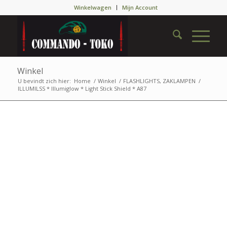
Winkelwagen
Mijn Account
Winkel
U bevindt zich hier:
Home
/
Winkel
/
FLASHLIGHTS, ZAKLAMPEN
/
ILLUMILSS * Illumiglow * Light Stick Shield * A87