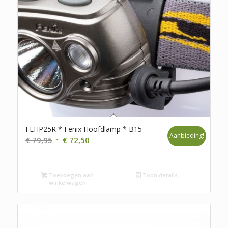
FEHP25R * Fenix Hoofdlamp * B15
Aanbieding!
Oorspronkelijke
Huidige
€
79,95
€
72,50
prijs
prijs
was:
is:
Toevoegen aan
€ 79,95.
€ 72,50.
Toon details
winkelwagen