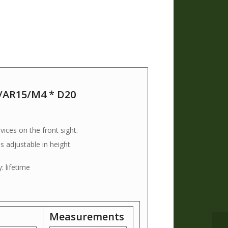
16/AR15/M4 * D20
ices on the front sight.
is adjustable in height.
: lifetime
Measurements