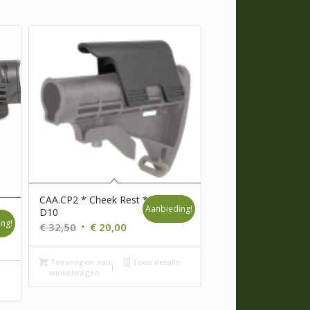
CAA.CP2 * Cheek Rest *
Aanbieding!
D10
ng!
Oorspronkelijke
Huidige
€
32,50
€
20,00
prijs
prijs
was:
is:
Toevoegen aan
Toon details
winkelwagen
€ 32,50.
€ 20,00.
s