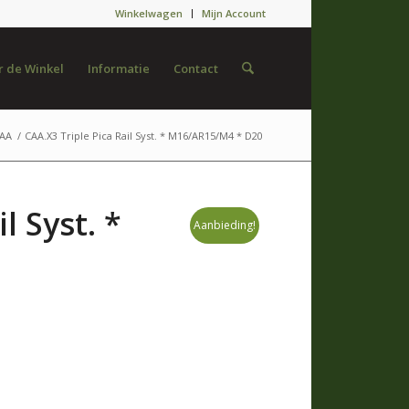
Winkelwagen
Mijn Account
 de Winkel
Informatie
Contact
AA
/
CAA.X3 Triple Pica Rail Syst. * M16/AR15/M4 * D20
l Syst. *
Aanbieding!