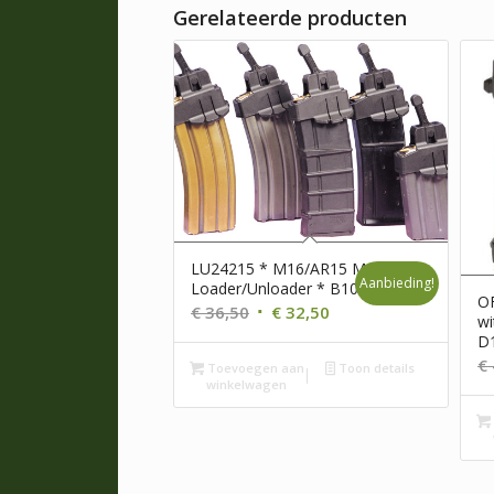
Gerelateerde producten
LU24215 * M16/AR15 Mag.
Aanbieding!
Loader/Unloader * B10
OF
Oorspronkelijke
Huidige
€
36,50
€
32,50
wi
prijs
prijs
D
was:
is:
€
Toevoegen aan
Toon details
winkelwagen
€ 36,50.
€ 32,50.