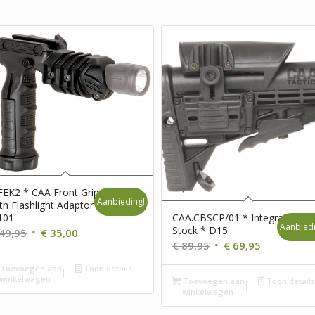
EK2 * CAA Front Grip
Aanbieding!
th Flashlight Adaptor *
CAA.CBSCP/01 * Integrated
101
Aanbiedi
Stock * D15
Oorspronkelijke
Huidige
49,95
€
35,00
Oorspronkelijke
Huidige
€
89,95
€
69,95
prijs
prijs
prijs
prijs
was:
is:
Toevoegen aan
Toon details
was:
is:
winkelwagen
Toevoegen aan
Toon detail
€ 49,95.
€ 35,00.
winkelwagen
€ 89,95.
€ 69,95.