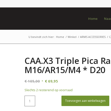
Home
Naar
U bevindt zich hier:
Home
/
Winkel
/
ARMS ACCESSORIES
/
C
CAA.X3 Triple Pica Rai
M16/AR15/M4 * D20
Oorspronkelijke
Huidige
€
105,00
€
69,95
prijs
prijs
Slechts 2 resterend op voorraad
was:
is:
€ 105,00.
€ 69,95.
Toevoegen aan winkelwagen