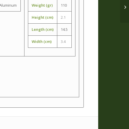
Aluminum
Weight (gr)
110
Height (cm)
2.1
Length (cm)
14.5
Width (cm)
3.4