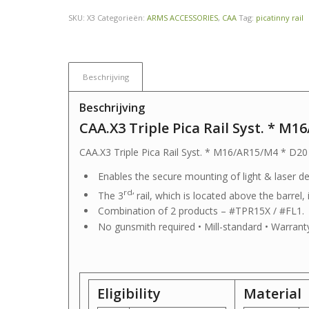
SKU:
X3
Categorieën:
ARMS ACCESSORIES
,
CAA
Tag:
picatinny rail
Beschrijving
Beschrijving
CAA.X3 Triple Pica Rail Syst. * M
CAA.X3 Triple Pica Rail Syst. * M16/AR15/M4 * D20
Enables the secure mounting of light & laser dev
rd
The 3
‘ rail, which is located above the barrel, 
Combination of 2 products – #TPR15X / #FL1.
No gunsmith required • Mill-standard • Warranty
Eligibility
Material