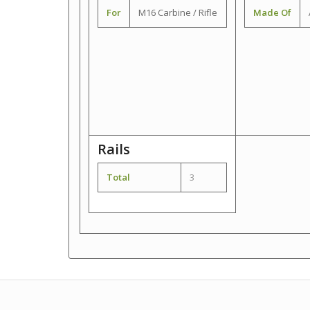
For
M16 Carbine / Rifle
Made Of
Rails
Total
3