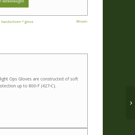
n winkelwagen
Wissen
:
handschoen * glove
Flight Ops Gloves are constructed of soft
tection up to 800◦F (427◦C).