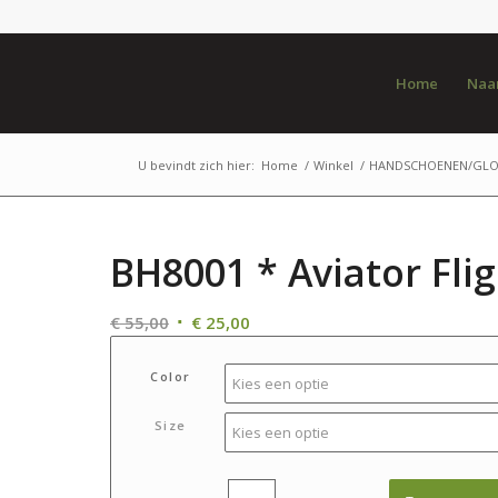
Home
Naar
U bevindt zich hier:
Home
/
Winkel
/
HANDSCHOENEN/GLO
BH8001 * Aviator Fli
Oorspronkelijke
Huidige
€
55,00
€
25,00
prijs
prijs
was:
is:
Color
€ 55,00.
€ 25,00.
Size