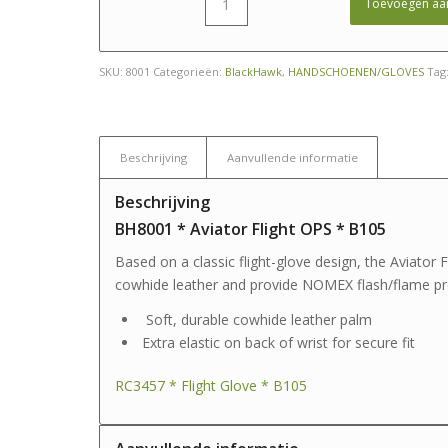
Toevoegen aa
SKU:
8001
Categorieën:
BlackHawk
,
HANDSCHOENEN/GLOVES
Tag
Beschrijving
Aanvullende informatie
Beschrijving
BH8001 * Aviator Flight OPS * B105
Based on a classic flight-glove design, the Aviator 
cowhide leather and provide NOMEX flash/flame pro
Soft, durable cowhide leather palm
Extra elastic on back of wrist for secure fit
RC3457 * Flight Glove * B105