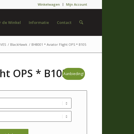
Winkelwagen
Mijn Account
 de Winkel
Informatie
Contact
VES
/
BlackHawk
/
BH8001 * Aviator Flight OPS * B105
ght OPS * B105
Aanbieding!