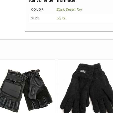
Aanvullende informatie
COLOR
Black
,
Desert Tan
SIZE
LG
,
XL