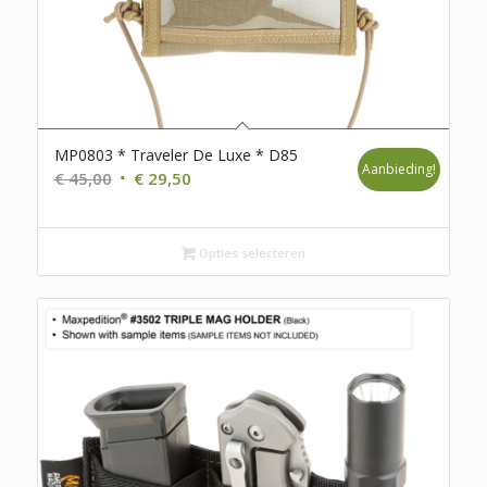
MP0803 * Traveler De Luxe * D85
Aanbieding!
Oorspronkelijke
Huidige
€
45,00
€
29,50
prijs
prijs
was:
is:
€ 45,00.
€ 29,50.
Opties selecteren