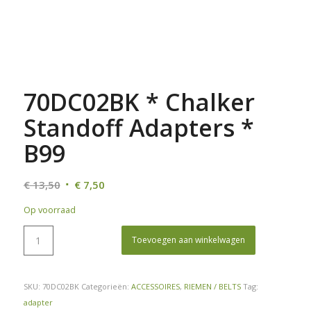
70DC02BK * Chalker
Standoff Adapters *
B99
Oorspronkelijke
Huidige
€
13,50
€
7,50
prijs
prijs
Op voorraad
was:
is:
€ 13,50.
€ 7,50.
Toevoegen aan winkelwagen
SKU:
70DC02BK
Categorieën:
ACCESSOIRES
,
RIEMEN / BELTS
Tag:
adapter