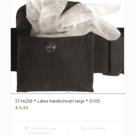
ST16256 * Latex handschoen tasje * D105
€
6,95
Toevoegen aan
Toon details
winkelwagen