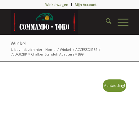
Winkelwagen
Mijn Account
Winkel
U bevindt zich hier:
Home
/
Winkel
/
ACCESSOIRES
/
70DC02BK * Chalker Standoff Adapters * B99
Aanbieding!