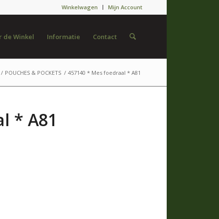
Winkelwagen
Mijn Account
 de Winkel
Informatie
Contact
/
POUCHES & POCKETS
/
457140 * Mes foedraal * A81
l * A81