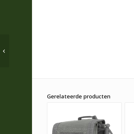
449741 * Dasspeld
Beveiliging * A2
Gerelateerde producten