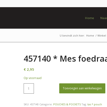
Home
Naar
U bevindt zich hier:
Home
/
Winkel
457140 * Mes foedraa
€
2,95
Op voorraad
Toevoegen aan winkelwagen
SKU:
457140
Categorie:
POUCHES & POCKETS
Tag:
tas * pouch