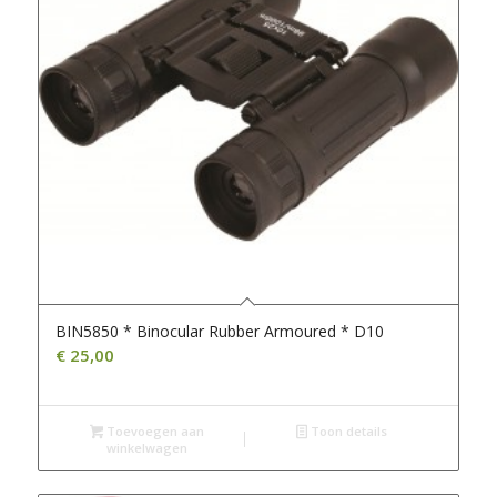
BIN5850 * Binocular Rubber Armoured * D10
€
25,00
Toevoegen aan
Toon details
winkelwagen