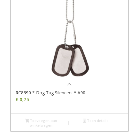
RC8390 * Dog Tag Silencers * A90
€
0,75
Toevoegen aan
Toon details
winkelwagen