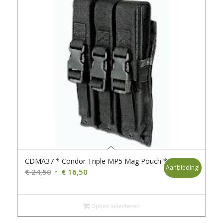
CDMA37 * Condor Triple MP5 Mag Pouch * B99
Aanbieding!
Oorspronkelijke
Huidige
€
24,50
€
16,50
prijs
prijs
was:
is:
€ 24,50.
€ 16,50.
Opties selecteren