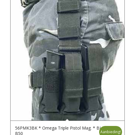
56PMK3BK * Omega Triple Pistol Mag. * BLK *
Aanbieding!
B50