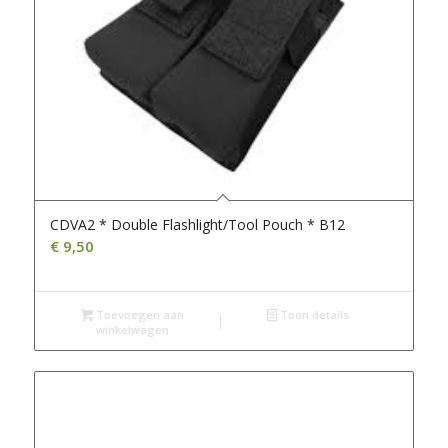
CDVA2 * Double Flashlight/Tool Pouch * B12
€
9,50
Toevoegen aan
Toon details
winkelwagen