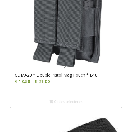
CDMA23 * Double Pistol Mag Pouch * B18
Prijsklasse:
€
18,50
-
€
21,00
€ 18,50
tot
€ 21,00
Opties selecteren