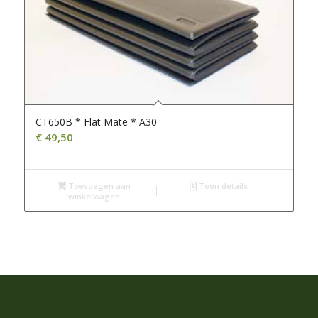
CT650B * Flat Mate * A30
€
49,50
Toevoegen aan
Toon details
winkelwagen