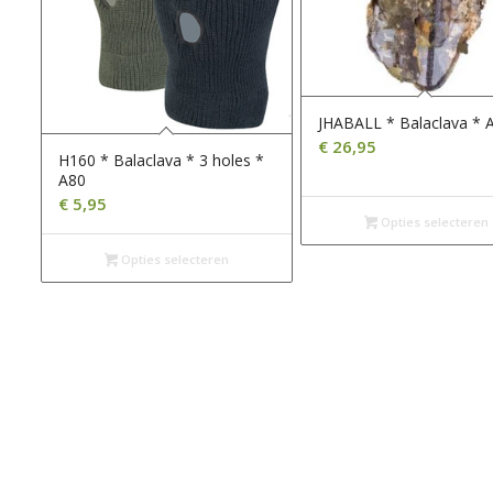
JHABALL * Balaclava * 
€
26,95
H160 * Balaclava * 3 holes *
A80
€
5,95
Opties selecteren
Opties selecteren