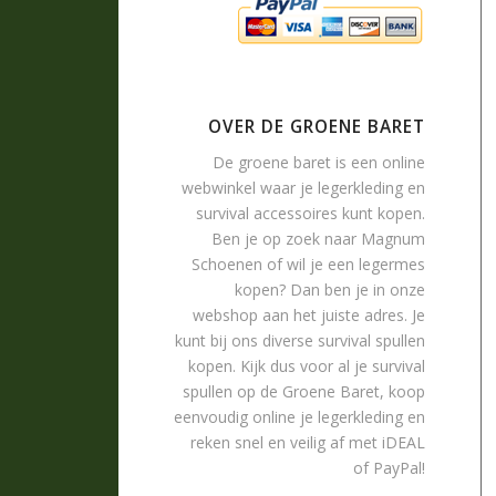
OVER DE GROENE BARET
De groene baret is een online
webwinkel waar je
legerkleding
en
survival accessoires
kunt kopen.
Ben je op zoek naar
Magnum
Schoenen
of wil je een legermes
kopen? Dan ben je in onze
webshop aan het juiste adres. Je
kunt bij ons diverse survival spullen
kopen. Kijk dus voor al je survival
spullen op de Groene Baret, koop
eenvoudig online je legerkleding en
reken snel en veilig af met iDEAL
of PayPal!