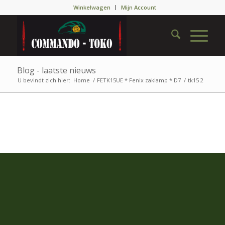
Winkelwagen
Mijn Account
Blog - laatste nieuws
U bevindt zich hier:
Home
/
FETK15UE * Fenix zaklamp * D7
/
tk15 2